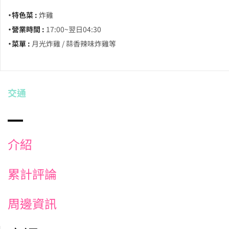
・特色菜 :
炸雞
・營業時間 :
17:00~翌日04:30
・菜單 :
月光炸雞 / 蒜香辣味炸雞等
交通
介紹
累計評論
周邊資訊