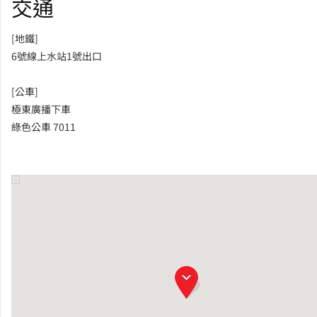
交通
[地鐵]
6號線上水站1號出口
[公車]
極東廣播下車
綠色公車 7011