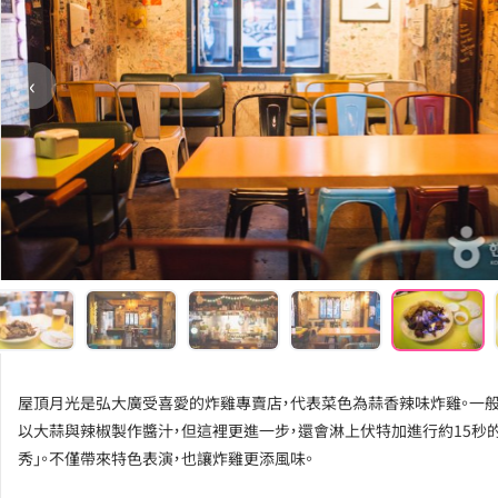
‹
屋頂月光是弘大廣受喜愛的炸雞專賣店，代表菜色為蒜香辣味炸雞。一
以大蒜與辣椒製作醬汁，但這裡更進一步，還會淋上伏特加進行約15秒的
秀」。不僅帶來特色表演，也讓炸雞更添風味。