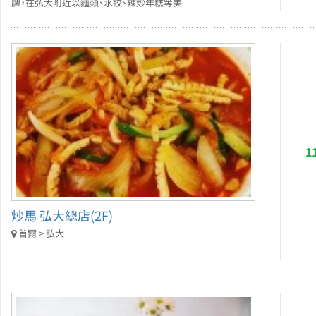
牌，在弘大附近以麵類、水餃、辣炒年糕等美
1
炒馬 弘大總店(2F)
首爾 > 弘大