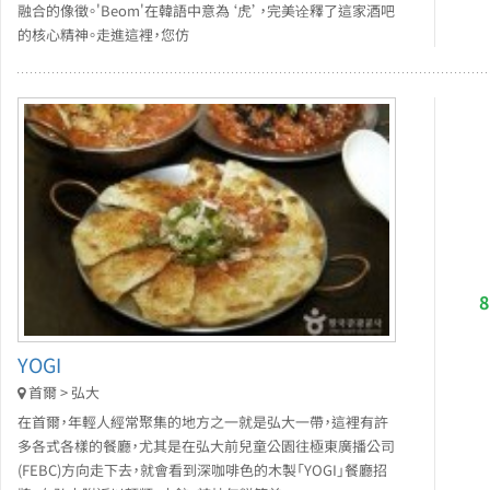
融合的像徵。'Beom'在韓語中意為‘虎’，完美诠釋了這家酒吧
的核心精神。走進這裡，您仿
YOGI
首爾 > 弘大
在首爾，年輕人經常聚集的地方之一就是弘大一帶，這裡有許
多各式各樣的餐廳，尤其是在弘大前兒童公園往極東廣播公司
(FEBC)方向走下去，就會看到深咖啡色的木製「YOGI」餐廳招