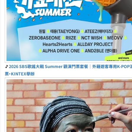
🎵
2026 SBS歌謠大戰 Summer 觀演門票套餐｜外籍遊客專用K-PO
票・KINTEX舉辦