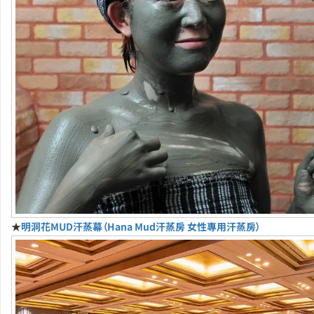
★
明洞花MUD汗蒸幕（Hana Mud汗蒸房 女性專用汗蒸房）