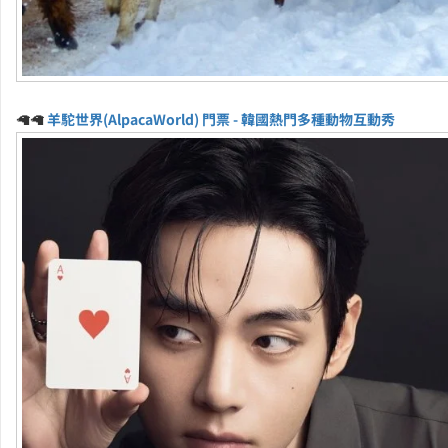
🦙🦙
羊駝世界(AlpacaWorld) 門票 - 韓國熱門多種動物互動秀