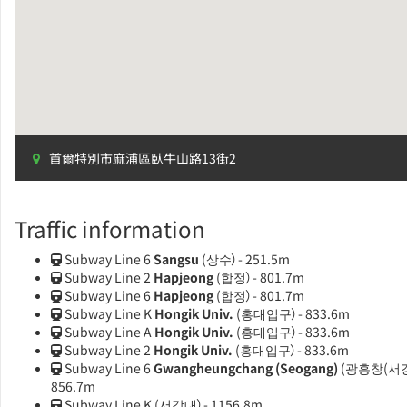
首爾特別市麻浦區臥牛山路13街2
Traffic information
Subway Line 6
Sangsu
(상수）- 251.5m
Subway Line 2
Hapjeong
(합정）- 801.7m
Subway Line 6
Hapjeong
(합정）- 801.7m
Subway Line K
Hongik Univ.
(홍대입구）- 833.6m
Subway Line A
Hongik Univ.
(홍대입구）- 833.6m
Subway Line 2
Hongik Univ.
(홍대입구）- 833.6m
Subway Line 6
Gwangheungchang (Seogang)
(광흥창(서강
856.7m
Subway Line K
(서강대）- 1156.8m