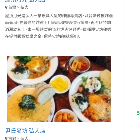
首爾 > 弘大
屋頂月光是弘大一帶最具人氣的炸雞專賣店，以蒜味辣椒炸雞
而著稱。在普通的炸雞上用蒜蓉和辣椒進行調味，再將伏特加
酒灑於其上，來一場短暫的15秒煙火烤雞秀。這種煙火烤雞秀
在提供觀賞娛樂之余，還將火燒的味道融入
尹氏麥坊 弘大店
首爾 > 弘大