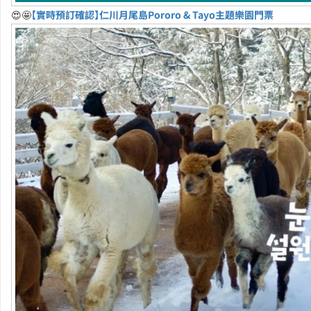
😍🤩
【實時預訂確認】仁川月尾島Pororo & Tayo主題樂園門票