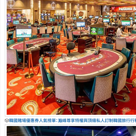
🎲
韓國賭場優惠券人氣榜單：巅峰尊享特權與頂級私人訂制韓國旅行行