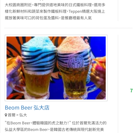
大校園商圈附近，專門提供道地美味的日式鐵板料理。選用多
樣化新鮮材料和蔬菜來製作鐵板料理，Teppen精選大阪燒上
擺放著美味可口的荷包蛋及醬料，是餐廳裡最有人氣
Beom Beer 弘大店
首爾 > 弘大
"在Beom Beer，體驗韓國的虎之魅力！" 位於首爾充滿活力的
弘益大學區的Beom Beer，是韓國古老傳統與現代創新完美