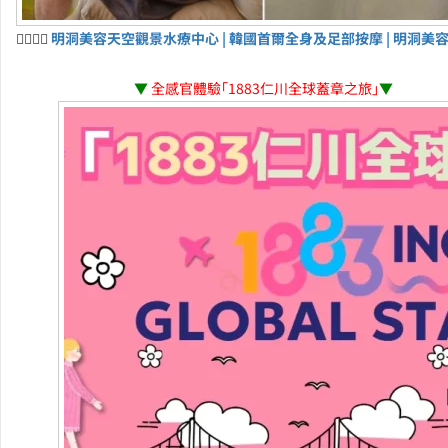
💆‍♀️💆‍♂️
明洞美容天空觀景水療中心 | 韓國首爾全身及足部按摩 | 明洞美
▼
全感官體驗「1883仁川全球蓋章之旅」
▼