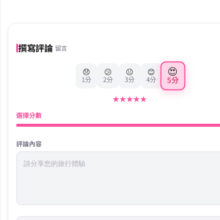
撰寫評論
留言
😍
😞
😕
😐
😊
5分
1分
2分
3分
4分
★
★
★
★
★
選擇分數
評論內容