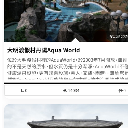
忠淸北道(
大明渡假村丹陽Aqua World
位於大明渡假村裡的AquaWorld，於2003年7月開放。雖
的不是天然的原水，但水質仍是十分潔淨，AquaWorld不
健康溫泉設施，更有娛樂設施。戀人、家族、團體…無論您
種旅行，AquaWorld都能讓您玩的盡興。地中海風情式的
內有沖澡和全身按摩等可以消除疲勞的健身空間和各式
0
14034
0
泳池的休閒娛樂空間。被稱為"neck shower"的空間，指
烈的水流，以瀑布的方式沖擊脖子、肩膀和腿等最容易疲
方。另有以坐著的姿勢，借以強烈的水注按摩腰和腳的部份
人在水中全身浮起的原理，舒解全身的壓力。室外有露天溫
可俯看周圍的景色。另外還有炭、水晶、玉熱療室。大明渡
近還有忠州湖、月岳山國立公園、小白山國立公園等著名