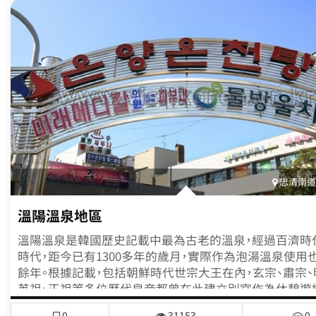
忠清南道(
溫陽溫泉地區
溫陽溫泉是韓國歷史記載中最為古老的溫泉，經過百濟時
時代，距今已有1300多年的歲月，實際作為泡湯溫泉使用也
餘年。根據記載，包括朝鮮時代世宗大王在內，玄宗、肅宗、
英祖、正祖等多位歷代皇帝都曾在此建立別宮作為休憩遊
病修身。溫泉水溫高達57℃左右，屬高熱溫泉。溫泉中含有
0
31153
0