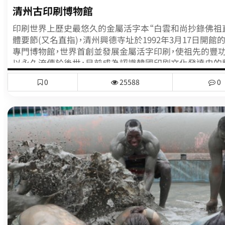
清州古印刷博物館
印刷世界上歷史最悠久的金屬活字本“白雲和尚抄錄佛祖
體要節(又名直指)，清州興德寺址於1992年3月17日開館
專門博物館，世界首創並發展金屬活字印刷，使祖先的豐
以永久流傳於後世，目前成為認識韓國印刷文化發達史的
育場地。另外，迎接資訊與文化產業的21世紀，古印刷博物
0
25588
0
過‘直指’的資料庫(data base)人類的公認價值創出、舉
的國際紀錄遺產研討會、透過與世界級印刷博物館(德國、
姊妹結盟的研究、合作事業等，致力於讓韓國祖先們所完
文化能夠在世界上佔有一席之地，並且發揮其中心作用。