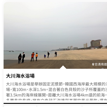
是2006年開幕的「百濟歷史文化館」為全韓國唯一的百濟
博物館，內有包括可了解百濟歷史與文化的常設展示室、
室、金銅大香爐劇場、i-百濟體驗場等多種展覽空間及教育
此外這裡更是舉辦1400年前大百濟的復活「百濟文化節」
活動會場，每年都會吸引大批的遊客前來參觀。
忠清南道(
大川海水浴場
大川海水浴場是舉辦固定泥漿節，韓國西海岸最大規模的
場，寬100m、水深1.5m。混合著白色貝殼的沙子所覆蓋的
著3.5km的海岸線展開。距離大川海水浴場4km遠的前海
多寶島的島嶼，擁有白色碎石海邊與美麗的風光景致，還
隨時往返於其中。大川海水浴場為世界知名的泥漿生產地