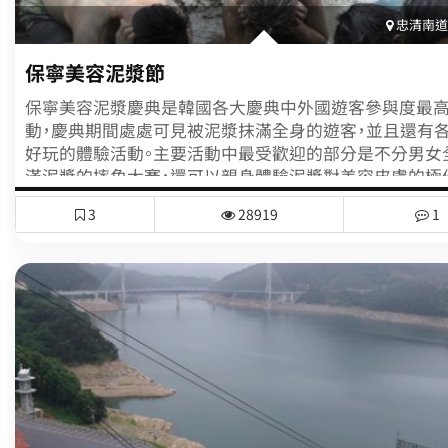
忠清南道(
保寧美容泥漿節
保寧美容泥漿慶典是韓國各大慶典中外國遊客參與度最
動，慶典期間處處可見被泥漿抹滿全身的遊客，並且還有
好玩的體驗活動。主要活動中最受歡迎的部分是不分男女
滿泥漿的摔角大賽，還可以親身體驗泥漿對美容皮膚的極
到了夜晚，還能夠在海邊公演場上聆聽動人音樂和觀賞美
3
28919
1
等。