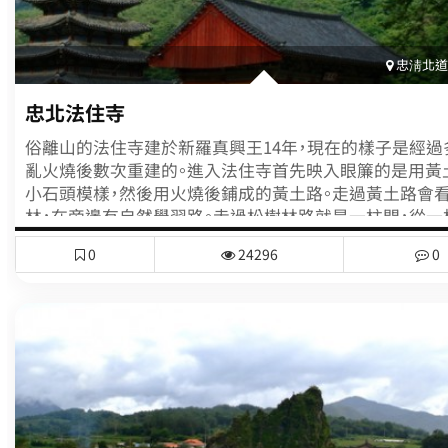
活生生的博物館，將傳統生活的模樣、型態維持到現在。如
整個村落繞一圈的話，大約需1小時半。
忠淸北道(
忠北法住寺
俗離山的法住寺建於新羅真興王14年，現在的樣子是經過
亂火燒後數次重建的。進入法住寺首先映入眼簾的是用黃
小石頭模樣，然後用火燒後鋪成的黃土路。走過黃土路會
林，在旁邊有自然學習路。走過松樹林路就是一柱門，從一
巨大的岩石孔中有泉水湧出，可以暫時潤潤喉。通過一柱
0
24296
0
可以看見八相殿，八相殿是塔式的木造建築，裡面有八相圖
非常雄偉。穿過八相殿可以看見名爲石蓮池的荷花池，如
是用石頭造成的荷花池。在八相殿後面有兩隻獅子托著石
獅子石燈。還有大雄寶殿也是必看的景點，非常雄壯的兩
人以深刻的印象。另外還有法住寺裡建在岩石上的磨崖如
所謂的倚像就是坐著的菩薩像，磨崖如來倚像是按在蓮花
上坐著的樣子而建的。儘管歲月的磨耗嚴重，但還是保持了
如上所述，法住寺是可以代表俗離山的寺院，有著一千五
史和豐富的寶物和國寶。通過法住寺裡的優秀古迹可以領