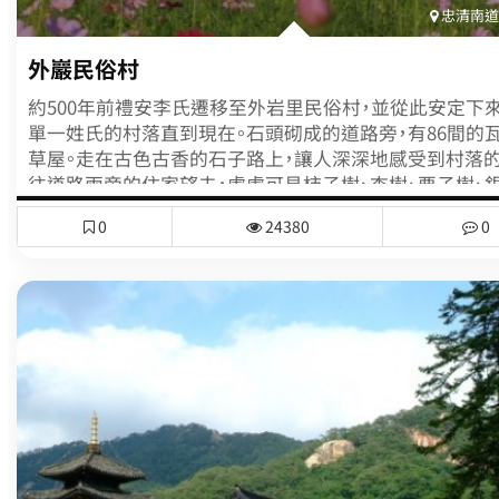
忠清南道(
外巖民俗村
約500年前禮安李氏遷移至外岩里民俗村，並從此安定下
單一姓氏的村落直到現在。石頭砌成的道路旁，有86間的
草屋。走在古色古香的石子路上，讓人深深地感受到村落的
往道路兩旁的住家望去，處處可見柿子樹、杏樹、栗子樹、
等等。除了村莊入口的守護神外，村子裡還有許多具歷史
0
24380
0
機、碾榖機、水車、茅草屋頂等，讓人得以一窺朝鮮時代
(1392~1910)的生活型態。石子路和路旁的果樹也具有濃
氣息，在這樣淳樸的村莊裡，不管是彎曲的鄉間小徑，還是
的矮牆，都給人悠閒、寧靜的氣氛。 民俗村裡最有名的房屋，就是
靈巖郡長和李參判的住宅。靈巖郡長住宅的庭院裡，有著
樹和天然的奇石，讓庭院顯得幽静而不凡，但目前已無人居
說這間屋子的匾額，是由秋史金正喜所題，因此被指定為
資料。在這間住宅內，至今仍繼續釀造祖傳的蓮葉酒在販賣
傳統的蓮葉酒，已被指定為無形的文化財。先將糯米釀製
後，再加入蓮藕和松葉發酵即可。以前每到了春天，都要向
貢的蓮葉酒，味道和日式清酒差不多。 外巖里民俗村就像是一個