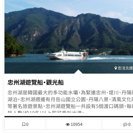
處的南川溪谷等。 * 溫達旅遊區的精華，溫達開放式攝影場 * 溫達
開放式攝影場是以高句麗名將溫達將軍與平岡公主的傳
題，擁有溫達展示館、溫達山城、溫達洞窟等名勝之處，這裡
電視劇《淵蓋蘇文》、MBC電視劇《太王四神記》、KBS電視
國》、《千秋太后》的拍攝地，依參觀路線往內走，處處可見
中場景的人物立牌，帶領遊客進入劇中世界。尤其這裡還
戲服與裝飾品，更增添不少樂趣。
忠淸北道(
忠州湖遊覽船•觀光船
忠州湖是韓國最大的多功能水壩，為緊連忠州、堤川、丹陽
湖泊。忠州湖週邊有月岳山國立公園、丹陽八景、清風文化
等著名旅遊景點，忠州湖遊覽船一共設有5個渡口碼頭，每
航人數(約10名)以上即可乘船出港。
0
10954
0