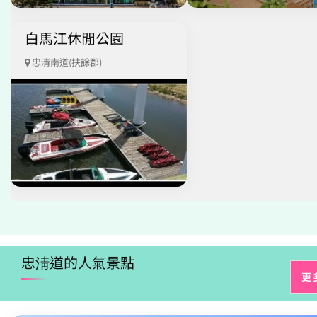
白馬江休閒公園
忠清南道(扶餘郡)
忠淸道的人氣景點
更