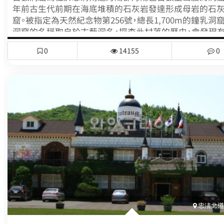
年前古生代前期在海底堆積的石灰岩發達形成母岩的石
窟。被指定為天然紀念物第256號，總長1,700m的鐘乳洞
洞窟的名稱取自於古藪洞名，探查此村落的歷史，會發現
辰倭亂相關的傳說。「離開漢陽，踏上避難之旅的密陽朴氏
0
14155
0
其中弟弟定居於清州，而哥哥為尋找安息之地而徘徊於山
後因馬的腳病了而停留於此，為今日古藪里的起源，這村
密陽朴氏。」古藪洞窟於1973年10月被韓國洞窟學會考察
現，設立裕信高等學校、昌現高等學校的學校法人裕信學
1976年將此開發為學生們的自然學習場，成為韓國國內備
的洞窟。洞窟內有馬陸、螞蟻類；水裡有蝦類、短溝蜷、魚等
物棲息，獅子岩、章魚岩、禿鷹岩、瑪麗亞像等120餘個的
石筍，非常壯觀地排列著。
忠淸北道(