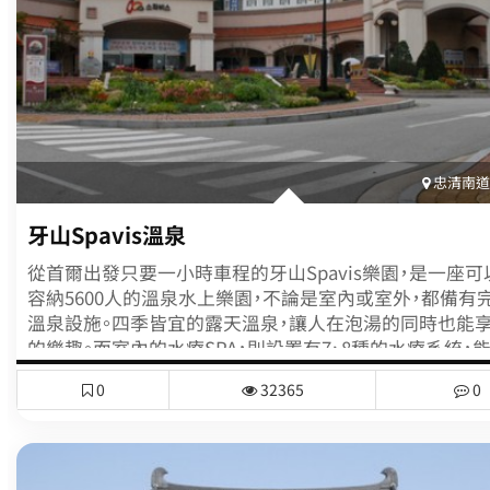
室。上天看不下去，於是將他們都變成石頭。或許也正因爲
的傳說，三塊岩石按順序排列，實爲奇觀。島潭三峰入口反
山坡上有一個小小的離鄉亭。離鄉亭是爲了安慰那些因興
大壩使故鄉被淹沒的人們而建。在亭中鳥瞰，可將島潭三
底。從離鄉亭沿反方向的路拾級需上就是石門。這是一塊巨
間被穿透形成一個大孔，看似人工所爲，但實際是自然形成
忠清南道(
牙山Spavis溫泉
從首爾出發只要一小時車程的牙山Spavis樂園，是一座可
容納5600人的溫泉水上樂園，不論是室內或室外，都備有
溫泉設施。四季皆宜的露天溫泉，讓人在泡湯的同時也能
的樂趣。而室內的水療SPA，則設置有7、8種的水療系統，
享有全身按摩。藉由泡湯或水療，不但可以消除疲累，更有
0
32365
0
心健康。Spavis溫泉水上樂園內，不但設有家庭湯池、茉莉
岩洞風呂、黃土汗蒸幕、健康活氧中心，還有1000多坪的
池等，廣受觀光客的喜愛。