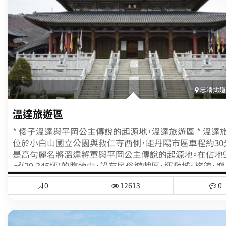
點。
忠淸北道(
溫達旅遊區
* 傻子溫達與平岡公主傳說的起源地，溫達旅遊區 * 溫達
位於小白山國立公園與救仁寺西側，距丹陽市區車程約30
是高句麗名將溫達將軍與平岡公主傳說的起源地。在佔地97,
㎡(29,345坪)的腹地中，設有民俗遊戲區、運動城、旅館、
店、特產店、露營場、溫達村、溫達館、傳說之家、傳統婚禮
0
12613
0
利設施，也保有4億5千萬年前大自然鬼斧神工的溫達洞窟
(760m)，以及讓溫達將軍與平岡公主的愛情故事代代相
山城。每年10月這裡還會盛大舉辦溫達文化節。附近景點
陽第二八景的北壁、天臺宗總本山的救仁寺、溪水源自於