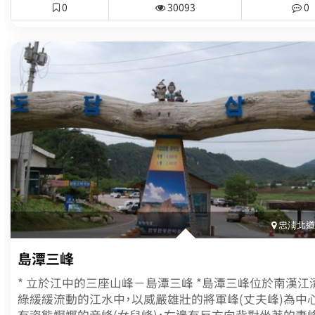
0
30093
0
洋唯一獨特的貝殼沙灘，相較於一般沙子更加細、軟。水深
水溫適中，非常適合進行海水浴、戲水。特別是有別於西海
他海水浴場沒有泥灘，而是由沙地組成，可在此赤腳散步
浴。另外由於西海岸高速公路的開通，縮短了交通距離，旅
多，加上海水浴場附近有許多住宿設施林立，娛樂設施與
完善，使用上非常方便。每年夏季舉辦保寧美容泥漿節，冬
跨年活動等，大大小小的慶典繁多，使來訪的旅客絡繹不絕
浴場對面可看到由稀有的岩石與絕壁構成的多寶島島嶼，
遊覽船隨時往返行駛於海邊與多寶島間。另緊鄰大川港，
價格即可品嚐新鮮的海產，剛捕獲的新鮮貝殼燒烤，喜愛
客更是不容錯過。保寧市為了讓大川海水浴場成為綜合型
養地，建造擁有現代化便利設施、賽馬轉播臺、美容泥漿浴
三溫暖的大樓，以及擁有賭場的特級觀光飯店，打造出國
旅遊休養勝地。
忠淸北道(
島潭三峰
* 立於江中的三座山峰－島潭三峰 *島潭三峰位於南漢江
綠緩緩流動的江水中，以威嚴雄壯的將軍峰(丈夫峰)為中