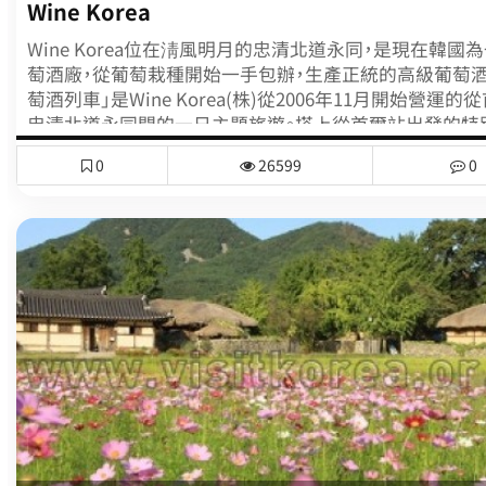
Wine Korea
Wine Korea位在淸風明月的忠清北道永同，是現在韓國
萄酒廠，從葡萄栽種開始一手包辦，生產正統的高級葡萄酒
萄酒列車」是Wine Korea(株)從2006年11月開始營運的
忠清北道永同間的一日主題旅遊。搭上從首爾站出發的特
可以感受車廂內裝潢成如咖啡廳氣氛般的紅酒、白酒、人
0
26599
0
車廂，並且可以無限享用永同所生產的韓國產葡萄酒。列
動告一段落後，便抵達了永同的「Wine Korea」，在這裡
葡萄酒足浴體驗與製作天然化妝品體驗、工廠見習等活動
萄酒之外，還可以參觀錦山的人蔘展示館與草藥傳統市場
的葡萄酒列車主題旅遊也在此圓滿結束。另外，Wine Kore
產、開發的葡萄酒、健康葡萄汁、德國茶、ChateauMani葡
妝品等商品都可以在網路上訂購。