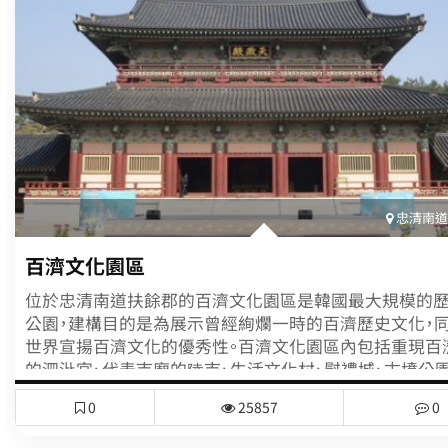
忠清南道(
百濟文化園區
位於忠清南道扶餘郡的百濟文化園區是韓國最大規模的
公園，建構目的是為展示曾經絢爛一時的百濟歷史文化，
世界宣揚百濟文化的優秀性。百濟文化園區內包括重現百
的泗沘宮、代表寺廟的陵寺、生活文化村、慰禮城、古墳公園
歷史文化館、主題折扣購物中心及百濟之林等。此外由文
0
25857
0
立的韓國傳統文化學校及樂天扶餘渡假村皆位於園區內，
驗歷史文化之餘，一邊享受運動、休憩、購物與體驗等活動