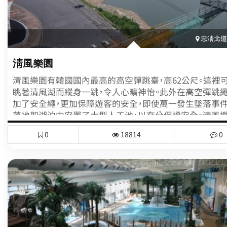
忠淸北道(
淸風樂園
清風樂園有韓國國內最高的高空彈跳臺，高62公尺。這裡
眺著清風湖而縱身一跳，令人心曠神怡。此外在高空彈跳
加了安全繩，更加保障遊客的安全，即使萬一發生墜落事件
落地即湖泊中安置了大型人工池，以充分保證安全。清風
韓國國內最早的彈射椅以及在天空中朝重力方向劃出半
0
18814
0
動的大鞦韆，兩者都安裝在同一座多功能塔上。清風樂園
以看到清風湖邊高達162公尺噴泉的壯麗景觀，還可享受滑
岩(人工岩壁)等運動。