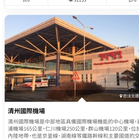
鐳元素，屬弱鹼性溫泉。其溫泉水質不但優良、水量充沛，
有治療神經痛、關節炎、皮膚病、胃腸病、高血壓等各種成
的效果，以及對於皮膚美容保養，效果更是絕佳。這裡受歡
因不僅只是水質超然，周邊更是林立各式別具特色風味的
館，因而深受遊客們的喜愛。當地包括溫陽觀光飯店、溫陽Gr
飯店、溫陽皇宮飯店、Interpark觀光飯店、新韓觀光飯店
家大型飯店，以及超過120間的溫泉旅館全部都是使用天
水，就此成為韓國首屈一指的溫泉觀光地區。
忠淸北道(
清州國際機場
清州國際機場是中部地區具備國際機場機能的中心機場，
浦機場165公里，仁川機場250公里，群山機場120公里，位
內陸地帶，也是京釜線、湖南線等鐵路幹線和主要國道的