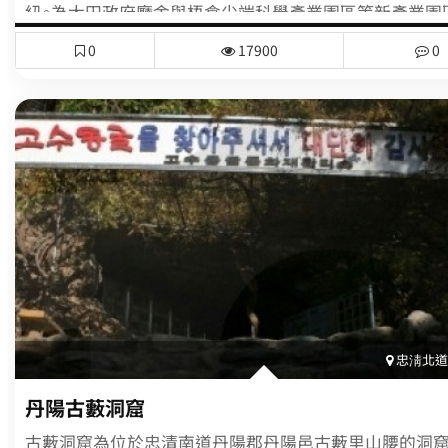
紐。為大田政府廳舍與梧倉尖端科學產業園區等新產業園
都圈交通連結的重要物流基地，在地政學上佔據有利的地
0
17900
0
忠淸北道(
丹陽古藪洞窟
古藪洞窟為位於忠清南道丹陽郡丹陽邑古藪里山腰的洞窟