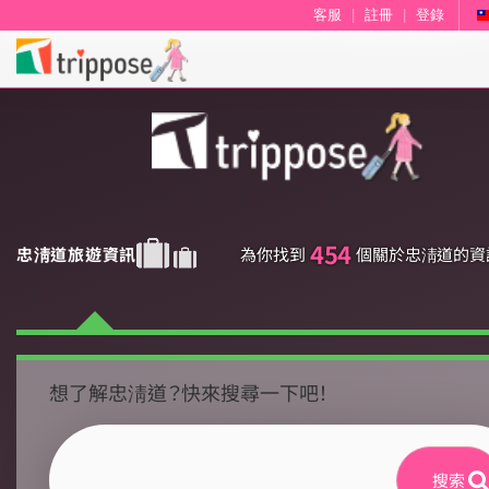
客服
|
註冊
|
登錄
454
忠淸道旅遊資訊
為你找到
個關於忠淸道的資
想了解忠淸道？快來搜尋一下吧！
搜索