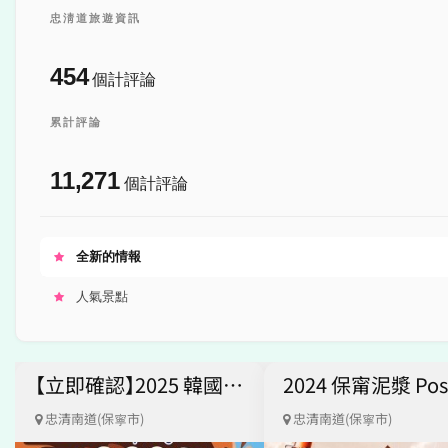
忠淸道旅遊資訊
454
個計評論
累計評論
11,271
個計評論
全新的情報
人氣景點
【立即確認】2025 韓國保甯美容泥漿節（首爾出發） + K-pop Concert Ticket
忠清南道(保寧市)
忠清南道(保寧市)