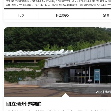
有姿態婀娜的妾峰(女兒峰)，右邊有反方向背對坐著的妻峰
峰)等，三峰聳立於水上。相傳朝鮮開國功臣鄭道傳的號「三
與此處有關。根據傳說正妻討厭為了生兒子而娶妾的丈夫
0
23095
0
對而坐，越仔細看，越覺得三峰的樣貌與名稱相當貼切，令
感嘆祖先們的智慧與想像力。將軍峰上還有名為「三島亭」
亭子，早年理學家退溪先生曾在此留下「山明楓葉水明沙，
陽帶晩霞，爲泊仙槎橫翠壁， 待看星月湧金波」這首歌詠
的詩。島潭三峰周邊於1998年設置音樂噴泉，打造了休憩
造訪三峰與石門的遊客能在此消除疲勞。每到夜晚，配合
的水舞噴泉，更添增美麗浪漫的氣氛。* 三峰逸事 *三峰原
江原道旌善郡的三峰山，因為在洪水時被衝下來，才成為
丹陽的島潭三峰。相傳從那之後，丹陽每年都付稅金給旌善
鄭道傳表示：「又不是我們讓三峰衝下來的，我們反而因為
阻，損失慘重，沒有理由為了毫無用處的山峰繳稅，需要的
回去」，從此不再需要繳納稅金。
忠淸北道(
國立清州博物館