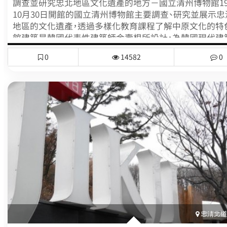
調查並研究忠北地區文化遺產的地方－國立清州博物館19
10月30日開館的國立清州博物館主要調查、研究並展示忠
地區的文化遺產，透過多樣化教育課程了解中原文化的特
館建築是韓國代表性建築師金壽根所設計，為韓國現代建
程碑作品，位於牛岩山東邊山腳，以秀麗的風景為背景。200
0
14582
0
月統計藏有8,600多件文物，並展示其中的2,300多件。佔地
8539.32坪，建築物面積1,838.6坪的鋼筋混泥土建築，共
設展示室與戶外展示室、兒童展示室、別館展示室所組成。
示室中的第1展示室是先史時代室，展出舊石器時代起至
時代的考古資料。第2展示室則為三國時代室，展出有三國
歷史資料，可以了解三國文化的複合式中原地方文化特色。
示室主要以歷史美術的佛教雕刻為主，陳列各種金屬工藝
瓷器等。企劃展示室則展示各種印刷品、活字等與印刷相
資料。 國立清州博物館的主要工作國立清州博物館的主
安全管理並保存處理清北地區出土的埋葬文物財，並透過
石器時代到朝鮮時代的忠北出土文物及舉辦企劃展、巡迴
地區文化的活性化。另外還經營為了兒童所開辦的傳統文
學習課程，除了透過文化遺跡調查研究查明傳統文化以外
藝教室、公開文化講座等，致力於開發並普及各式各樣社
忠淸北道(
動課程。