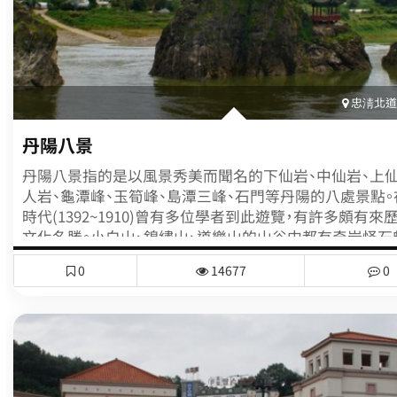
煌燦爛的佛教文化。
忠淸北道(
丹陽八景
丹陽八景指的是以風景秀美而聞名的下仙岩、中仙岩、上仙
人岩、龜潭峰、玉筍峰、島潭三峰、石門等丹陽的八處景點。
時代(1392~1910)曾有多位學者到此遊覽，有許多頗有來
文化名勝。小白山、錦繡山、道樂山的山谷中都有奇岩怪石
觀，又有流水行經，形成眾多瀑布。其中最美麗和有名的要
0
14677
0
三峰。島潭三峰是聳立在呈S形彎曲的南漢江中的三塊岩石
流中心正好有三塊岩石矗立的景致大概為此處僅見。三塊
間的那塊大岩石為夫峰(又稱將軍峰)，右邊的是妻峰(又稱兒
左邊的叫妾峰(又稱女兒峰)，而這裡正有著與岩石名有關
相傳過去有對夫婦感情十分融洽，但膝下無子。爲了生兒育
好娶了一妾，但小妾一懷上孩子就仗著寵愛，開始虐待和