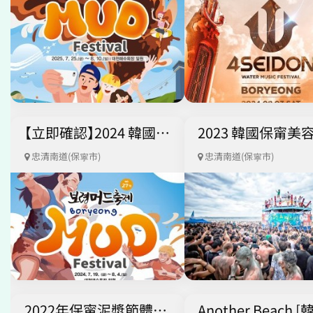
【立即確認】2024 韓國保甯美容泥漿節（首爾出發） + K-pop Concert Ticket
忠清南道(保寧市)
忠清南道(保寧市)
2022年保甯泥漿節體驗+K-MUD GLOBAL SHOW (K-POP公演)