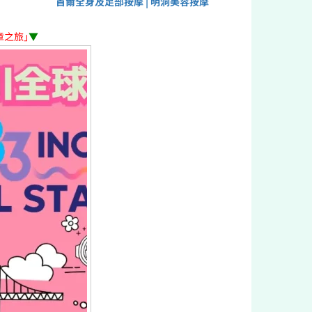
首爾全身及足部按摩 | 明洞美容按摩
章之旅」
▼