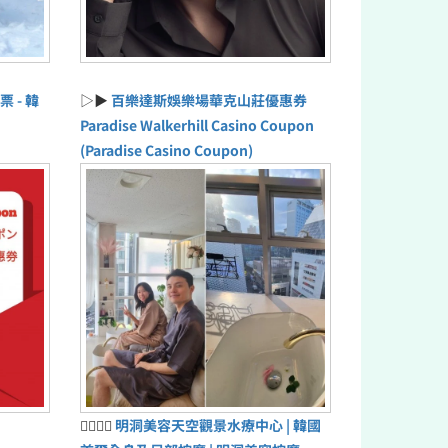
票 - 韓
▷▶
百樂達斯娛樂場華克山莊優惠券
Paradise Walkerhill Casino Coupon
(Paradise Casino Coupon)
💆‍♀️💆‍♂️
明洞美容天空觀景水療中心 | 韓國