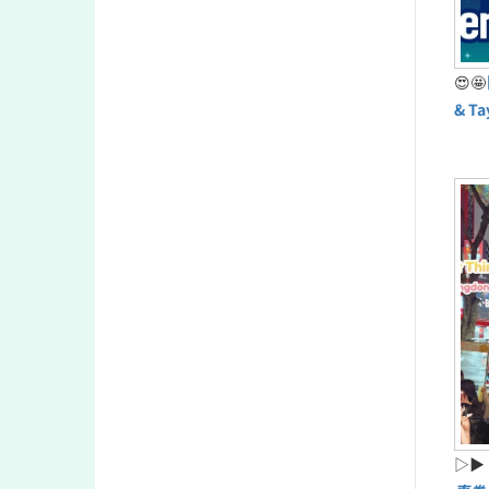
😍🤩
& T
▷▶