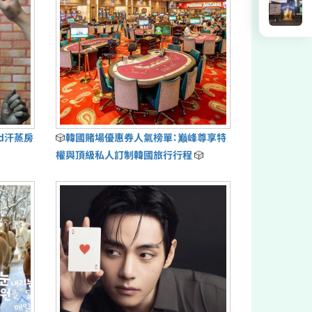
ud汗蒸房
🎲
韓國賭場優惠券人氣榜單：巅峰尊享特
權與頂級私人訂制韓國旅行行程
🎲