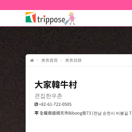
美食首頁
美食目錄
大家韓牛村
큰집한우촌
+82-61-722-0505
全羅南道順天市Bibong街73 (전남 순천시 비봉길 7