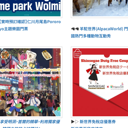
【實時預訂確認】仁川月尾島Pororo
ayo主題樂園門票
🦙🦙
羊駝世界(AlpacaWorld) 門
國熱門多種動物互動秀
享受明洞，首爾的精華，利用獨家優
▶▷
新世界免稅店優惠券