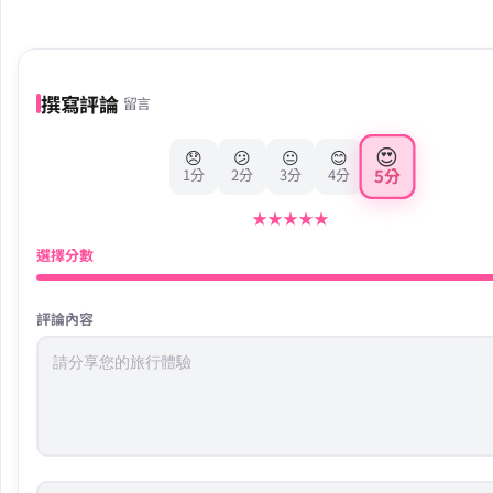
撰寫評論
留言
😍
😞
😕
😐
😊
5分
1分
2分
3分
4分
★
★
★
★
★
選擇分數
評論內容