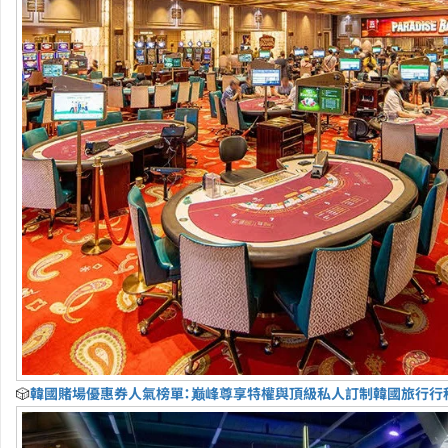
🎲
韓國賭場優惠券人氣榜單：巅峰尊享特權與頂級私人訂制韓國旅行行