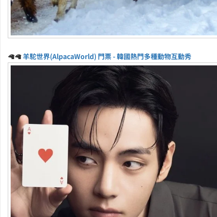
🦙🦙
羊駝世界(AlpacaWorld) 門票 - 韓國熱門多種動物互動秀