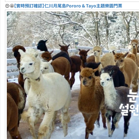
😍🤩
【實時預訂確認】仁川月尾島Pororo & Tayo主題樂園門票