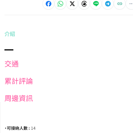
介紹
交通
累計評論
周邊資訊
・可接納人數 :
14