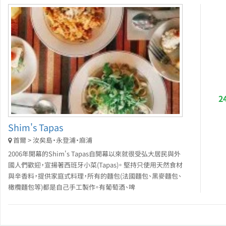
2
Shim's Tapas
首爾 > 汝矣島・永登浦・麻浦
2006年開幕的Shim's Tapas自開幕以來就很受弘大居民與外
國人們歡迎，宣揚著西班牙小菜(Tapas)。 堅持只使用天然食材
與辛香料，提供家庭式料理，所有的麵包(法國麵包、黑麥麵包、
橄欖麵包等)都是自己手工製作。有葡萄酒、啤