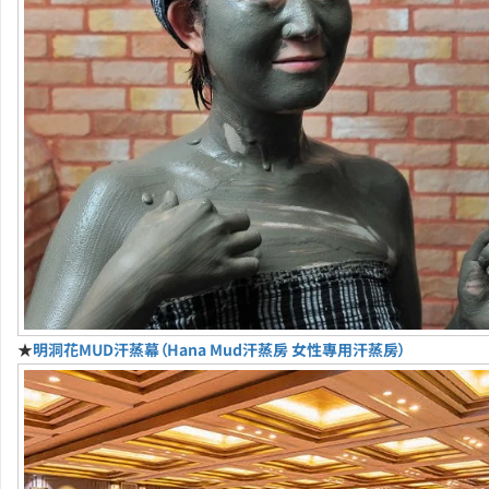
★
明洞花MUD汗蒸幕（Hana Mud汗蒸房 女性專用汗蒸房）