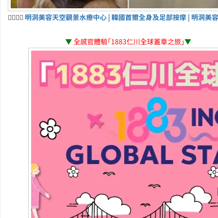
💆‍♀️💆‍♂️
明洞美容天空觀景水療中心 | 韓國首爾全身及足部按摩 | 明洞美
▼
全感官體驗「1883仁川全球蓋章之旅」
▼