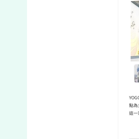
YO
點為
這一