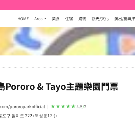
HOME
Area
美食
住宿
購物
觀光/文化
演出/慶典/
ororo & Tayo主題樂園門票
com/pororoparkofficial
4.5
/
2
구 월미로 222 (북성동1가))