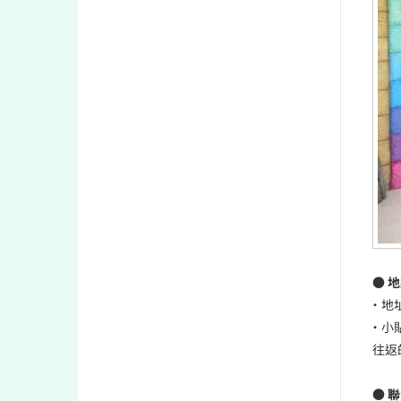
● 
• 地
• 
往返
● 