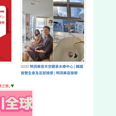
💆‍♀️💆‍♂️
明洞美容天空觀景水療中心 | 韓國
首爾全身及足部按摩 | 明洞美容按摩
章之旅」
▼