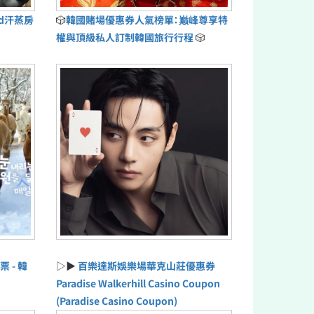
ud汗蒸房
🎲
韓國賭場優惠券人氣榜單：巅峰尊享特
權與頂級私人訂制韓國旅行行程
🎲
票 - 韓
▷▶
百樂達斯娛樂場華克山莊優惠券
Paradise Walkerhill Casino Coupon
(Paradise Casino Coupon)