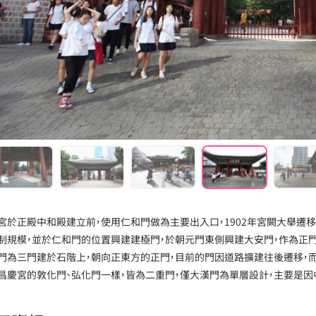
宮於正殿中和殿建立前，使用仁和門做為主要出入口，1902年宮闕大舉遷
制規模，並於仁和門的位置興建建極門，於朝元門東側興建大安門，作為正門使用
門為三門建於石階上，朝向正東方的正門，目前的門因道路擴建往後遷移，
昌慶宮的敦化門、弘化門一樣，皆為二重門，僅大漢門為單層設計，主要是因