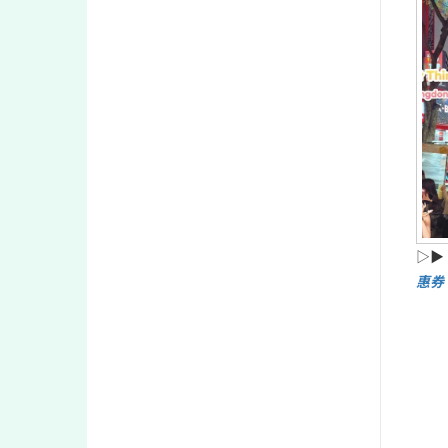
▷▶
惠券