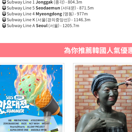
Subway Line 1
Jonggak
(종각）- 804.3m
Subway Line 5
Seodaemun
(서대문）- 871.5m
Subway Line 4
Myeongdong
(명동）- 977m
Subway Line K
(서울(경의중앙선)）- 1146.3m
Subway Line A
Seoul
(서울）- 1205.7m
為你推薦韓國人氣優