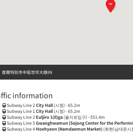
首爾特別市中區世宗大路99
affic information
Subway Line 2
City Hall
(시청）- 65.2m
Subway Line 1
City Hall
(시청）- 65.2m
Subway Line 2
Euljiro 1(il)ga
(을지로입구）- 551.4m
Subway Line 5
Gwanghwamun (Sejong Center for the Performin
Subway Line 4
Hoehyeon (Namdaemun Market)
(회현(남대문시장)