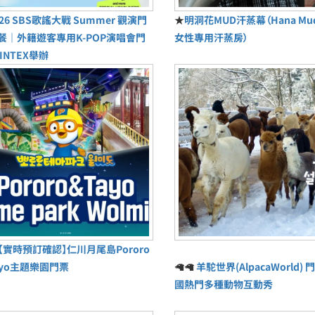
026 SBS歌謠大戰 Summer 觀演門
★
明洞花MUD汗蒸幕（Hana M
餐｜外籍遊客專用K-POP演唱會門
女性專用汗蒸房）
INTEX舉辦
【實時預訂確認】仁川月尾島Pororo
ayo主題樂園門票
🦙🦙
羊駝世界(AlpacaWorld) 門
國熱門多種動物互動秀