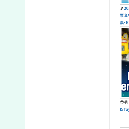
🎵
2
票套
票・K
😍🤩
& T