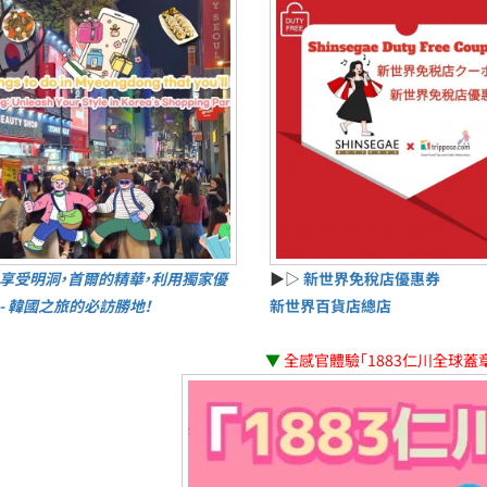
享受明洞，首爾的精華，利用獨家優
▶▷
新世界免稅店優惠券
 - 韓國之旅的必訪勝地！
新世界百貨店總店
▼
全感官體驗「1883仁川全球蓋