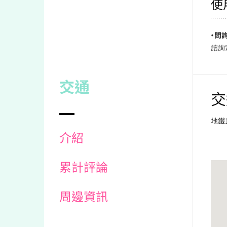
使
・問
諮詢室
交通
交
地鐵
介紹
累計評論
周邊資訊