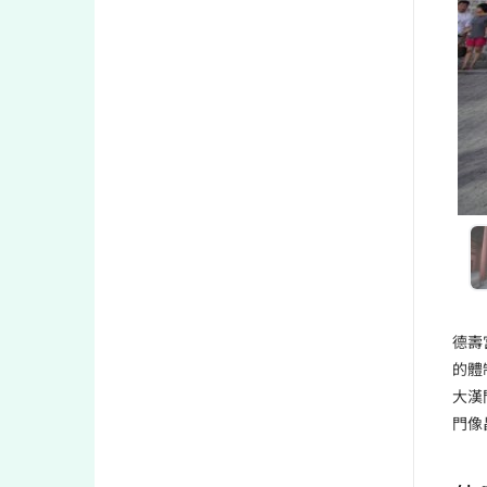
德壽
的體
大漢
門像