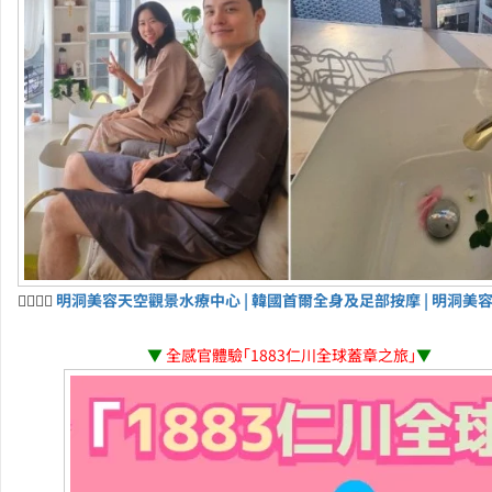
💆‍♀️💆‍♂️
明洞美容天空觀景水療中心 | 韓國首爾全身及足部按摩 | 明洞美
▼
全感官體驗「1883仁川全球蓋章之旅」
▼