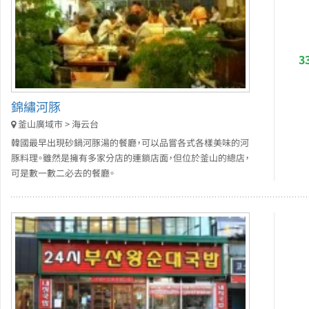
3
錦繡河豚
釜山廣域市 > 海云台
韓國最早出現砂鍋河豚湯的餐廳，可以品嘗各式各樣美味的河
豚料理。雖然是擁有多家分店的連鎖店面，但位於釜山的總店，
可是數一數二必去的餐廳。