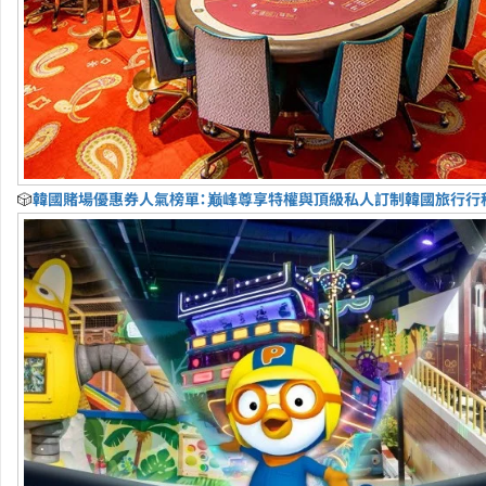
🎲
韓國賭場優惠券人氣榜單：巅峰尊享特權與頂級私人訂制韓國旅行行