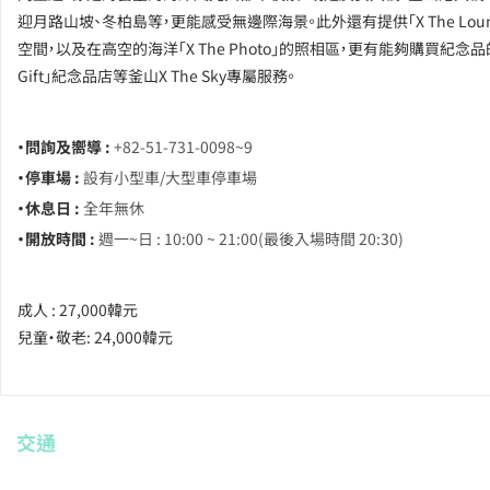
迎月路山坡、冬柏島等，更能感受無邊際海景。此外還有提供「X The Loun
空間，以及在高空的海洋「X The Photo」的照相區，更有能夠購買紀念品的「
Gift」紀念品店等釜山X The Sky專屬服務。
・問詢及嚮導 :
+82-51-731-0098~9
・停車場 :
設有小型車/大型車停車場
・休息日 :
全年無休
・開放時間 :
週一~日 : 10:00 ~ 21:00(最後入場時間 20:30)
成人 : 27,000韓元
兒童‧敬老: 24,000韓元
交通