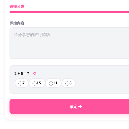
選擇分數
評論內容
↻
2 + 6 = ?
7
15
11
8
→
確定