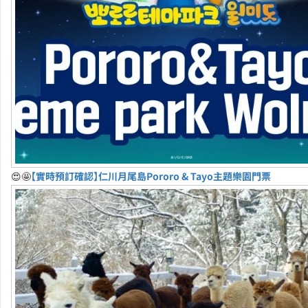
😍🤩
【實時預訂確認】仁川月尾島Pororo & Tayo主題樂園門票