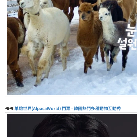
🦙🦙
羊駝世界(AlpacaWorld) 門票 - 韓國熱門多種動物互動秀