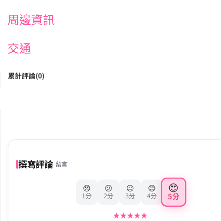
周邊資訊
交通
累計評論(0)
撰寫評論
留言
😍
😞
😕
😐
😊
5分
1分
2分
3分
4分
★
★
★
★
★