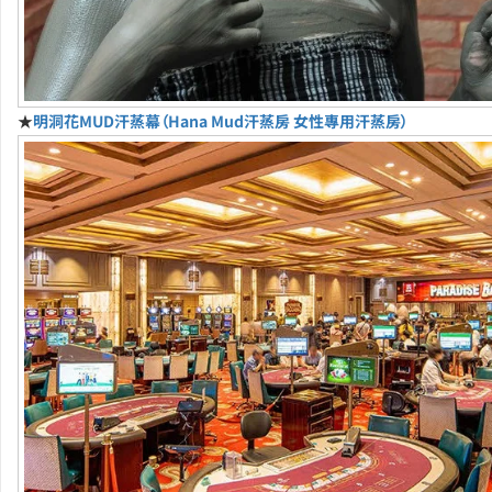
★
明洞花MUD汗蒸幕（Hana Mud汗蒸房 女性專用汗蒸房）