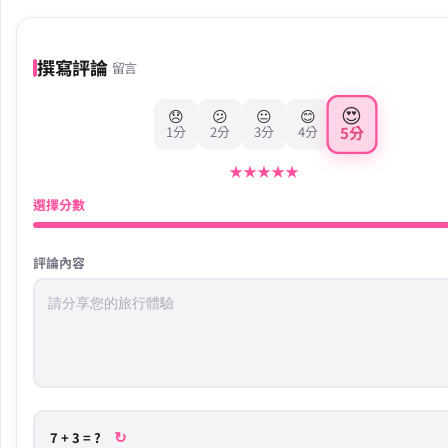
撰寫評論
留言
😍
😞
😕
😐
😊
5分
1分
2分
3分
4分
★
★
★
★
★
選擇分數
評論內容
↻
7 + 3 = ?