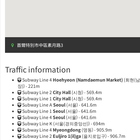
首爾特別市中區素月路3
Traffic information
Subway Line 4
Hoehyeon (Namdaemun Market)
(회현(
장)）- 221m
Subway Line 2
City Hall
(시청）- 569.4m
Subway Line 1
City Hall
(시청）- 569.4m
Subway Line A
Seoul
(서울）- 641.6m
Subway Line 1
Seoul
(서울）- 641.6m
Subway Line 4
Seoul
(서울）- 641.6m
Subway Line K
(서울(경의중앙선)）- 694m
Subway Line 4
Myeongdong
(명동）- 905.9m
Subway Line 2
Euljiro 1(il)ga
(을지로입구）- 906.7m