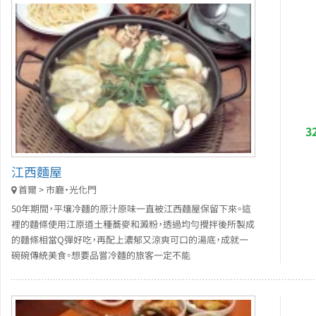
3
江西麵屋
首爾 > 市廳・光化門
50年期間，平壤冷麵的原汁原味一直被江西麵屋保留下來。這
裡的麵條使用江原道土種蕎麥和澱粉，透過均勻攪拌後所製成
的麵條相當Q彈好吃，再配上濃郁又涼爽可口的湯底，成就一
碗碗傳統美食。想要品嘗冷麵的旅客一定不能