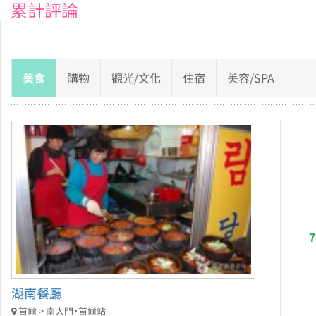
累計評論
美食
購物
觀光/文化
住宿
美容/SPA
湖南餐廳
首爾 > 南大門・首爾站