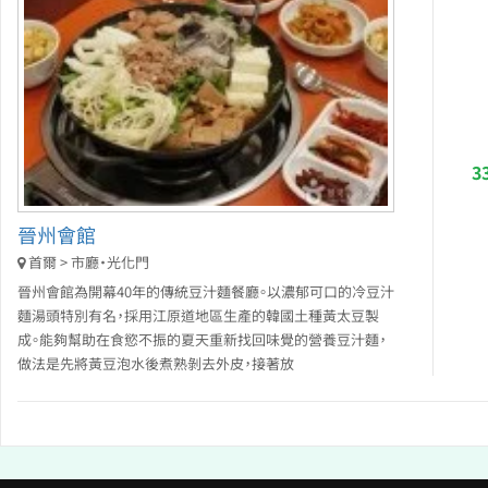
3
晉州會館
首爾 > 市廳・光化門
晉州會館為開幕40年的傳統豆汁麵餐廳。以濃郁可口的冷豆汁
麵湯頭特別有名，採用江原道地區生產的韓國土種黃太豆製
成。能夠幫助在食慾不振的夏天重新找回味覺的營養豆汁麵，
做法是先將黃豆泡水後煮熟剝去外皮，接著放