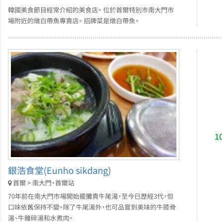
韓國美食節目經常介紹的美食店。 位於首爾特別市南大門市
場附近的燉白帶魚專賣店。 招牌菜是燉白帶魚。
1
銀浩食堂(Eunho sikdang)
首爾 > 南大門・首爾站
70年前在南大門市場開始擺攤賣牛尾湯，至今已歷經3代，但
口味依舊保持不變。除了牛尾湯外，也可品嘗到美味的牛膝骨
湯、牛雜碎湯和水煮肉。