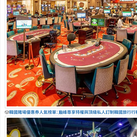
🎲
韓國賭場優惠券人氣榜單：巅峰尊享特權與頂級私人訂制韓國旅行行