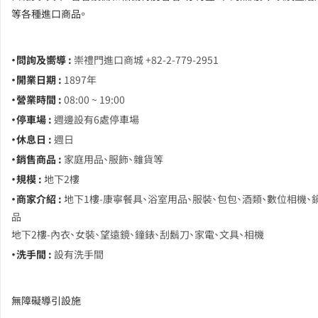
等各種進口商品。
・問詢及嚮導 :
崇禮門進口商城 +82-2-779-2951
・開業日期 :
1897年
・營業時間 :
08:00 ~ 19:00
・停車場 :
週邊設有6處停車場
・休息日 :
週日
・銷售商品 :
家庭用品、服飾、雜貨等
・規模 :
地下2樓
・商家介紹 :
地下1樓-康寧餐具、浴室用品、服裝、包包、酒類、數位相機、
品
地下2樓-內衣、女裝、望遠鏡、鐘錶、刮鬍刀、家電、文具、相機
・洗手間 :
設有洗手間
無障礙導引設施