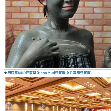
★
明洞花MUD汗蒸幕（Hana Mud汗蒸房 女性專用汗蒸房）