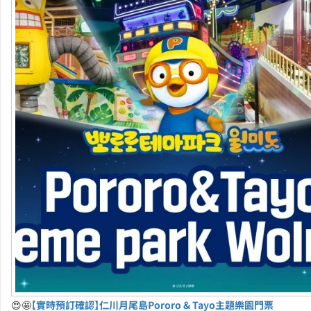
😍🤩
【實時預訂確認】仁川月尾島Pororo & Tayo主題樂園門票