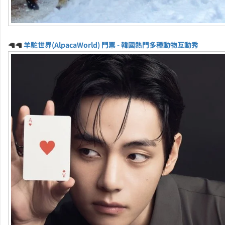
🦙🦙
羊駝世界(AlpacaWorld) 門票 - 韓國熱門多種動物互動秀