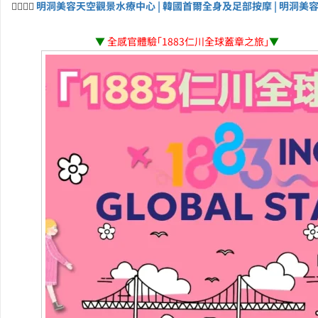
💆‍♀️💆‍♂️
明洞美容天空觀景水療中心 | 韓國首爾全身及足部按摩 | 明洞美
▼
全感官體驗「1883仁川全球蓋章之旅」
▼