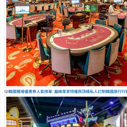
🎲
韓國賭場優惠券人氣榜單：巅峰尊享特權與頂級私人訂制韓國旅行行