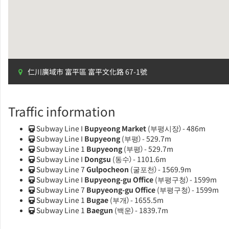
仁川廣域市 富平區 富平文化路 67-1號
Traffic information
Subway Line I
Bupyeong Market
(부평시장）- 486m
Subway Line I
Bupyeong
(부평）- 529.7m
Subway Line 1
Bupyeong
(부평）- 529.7m
Subway Line I
Dongsu
(동수）- 1101.6m
Subway Line 7
Gulpocheon
(굴포천）- 1569.9m
Subway Line I
Bupyeong-gu Office
(부평구청）- 1599m
Subway Line 7
Bupyeong-gu Office
(부평구청）- 1599m
Subway Line 1
Bugae
(부개）- 1655.5m
Subway Line 1
Baegun
(백운）- 1839.7m