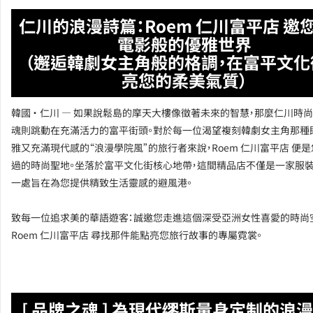
仁川的浪漫詩篇：Roem 仁川富平店 邀
電影般的優雅世界
（邂逅韓劇女主角般的格調，在富平文化
亮您的柔美氣質）
韓國 · 仁川 — 如果說鬆島的摩天大樓像徵著未來的智慧，那麼仁川時
魂則跳動在充滿活力的富平街頭。對於每一位渴望複刻韓劇女主角那種
雅又充滿現代感的“浪漫學院風”的旅行者來說，Roem 仁川富平店 便
過的時尚聖地。坐落於富平文化街核心地帶，這間精品店不僅是一家服裝
一處旨在為您提供精致生活靈感的避風港。
致每一位追求美的華語遊客：誠邀您走進這個深受亞洲女性喜愛的時尚
Roem 仁川富平店 尋找那件能點亮您旅行故事的專屬霓裳。
[ 品牌之魂 ] 為現代缪斯量身定制的浪