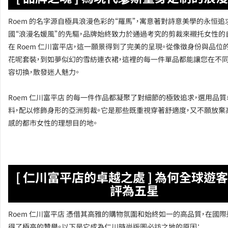
Roem 的名字源自極具浪漫色彩的“羅馬”，寓意著對詩意美學的永恒追
國“浪漫名媛風”的先驅，品牌始終致力於通過考究的剪裁來襯托女性的
在 Roem 仁川富平店，這一願景得到了完美的呈現。從像徵身份與品位
花呢套裝，到如夢似幻的雪紡連衣裙，這裡的每一件單品都能讓您在不
容切換，散發迷人魅力。
Roem 仁川富平店 的每一件作品都凝聚了對細節的極致追求，選用品
料，配以修飾身形的亞洲剪裁。它是那些既重視穿著舒適度，又不願放棄
感的都市女性的理想目的地。
[ 仁川富平店的卓越之處 ] 為何全球遊
評為五星
Roem 仁川富平店 憑借其高雅的購物氛圍和始終如一的高品質，在國
得了極高的贊譽。以下是它成為仁川時尚版圖必訪之地的原因：