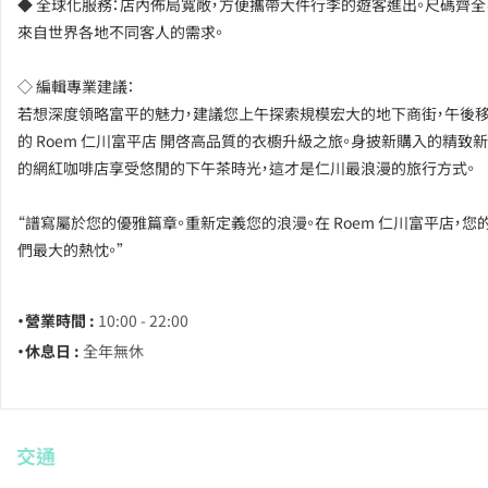
◆ 全球化服務：店內佈局寬敞，方便攜帶大件行李的遊客進出。尺碼齊全
來自世界各地不同客人的需求。
◇ 編輯專業建議：
若想深度領略富平的魅力，建議您上午探索規模宏大的地下商街，午後
的 Roem 仁川富平店 開啓高品質的衣櫥升級之旅。身披新購入的精致
的網紅咖啡店享受悠閒的下午茶時光，這才是仁川最浪漫的旅行方式。
“譜寫屬於您的優雅篇章。重新定義您的浪漫。在 Roem 仁川富平店，您
們最大的熱忱。”
・營業時間 :
10:00 - 22:00
・休息日 :
全年無休
交通