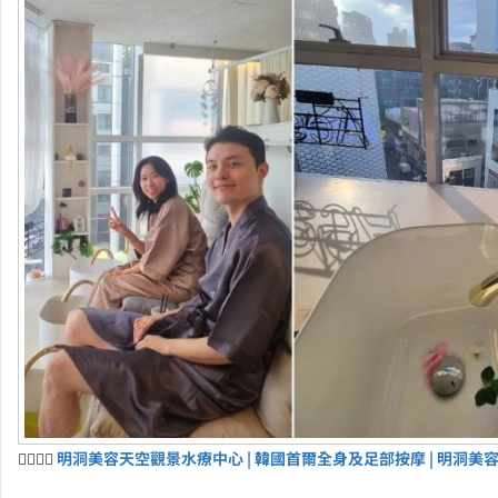
💆‍♀️💆‍♂️
明洞美容天空觀景水療中心 | 韓國首爾全身及足部按摩 | 明洞美