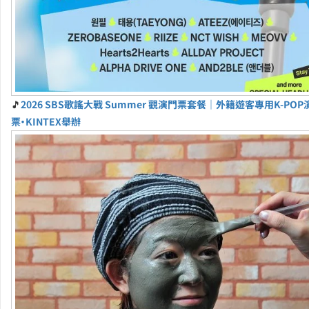
🎵
2026 SBS歌謠大戰 Summer 觀演門票套餐｜外籍遊客專用K-PO
票・KINTEX舉辦