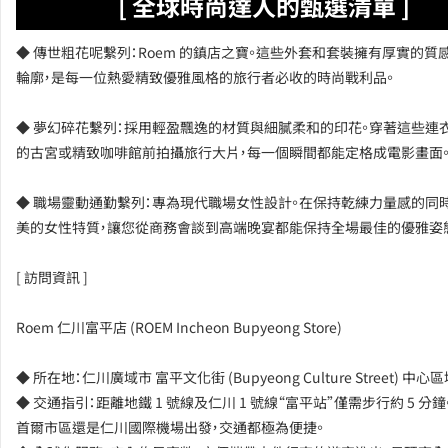
[ 全球時尚達人的甄選清單 ]
◆ 傳世粗花呢繫列：Roem 的鎮店之寶。這些外套和套裝擁有厚實的質
輪廓，是每一位熱愛精致優雅風格的旅行者必收的時尚戰利品。
◆ 夢幻碎花繫列：採用輕盈飄逸的材質與細膩柔和的印花。穿著這些連
的古宮或精致咖啡館前拍攝旅行大片，每一個瞬間都能定格成電影畫面
◆ 職場靈動通勤繫列：專為現代職場女性設計。在保持乾練力量感的同
美的女性特質，讓您從商務會談到高端晚宴都能保持全場最佳的優雅姿
[ 訪問資訊 ]
Roem 仁川富平店 (ROEM Incheon Bupyeong Store)
◆ 所在地：仁川廣域市 富平文化街 (Bupyeong Culture Street) 中心
◆ 交通指引：距離地鐵 1 號線及仁川 1 號線“富平站”僅需步行約 5 分
首爾市區還是仁川國際機場出發，交通都極為便捷。