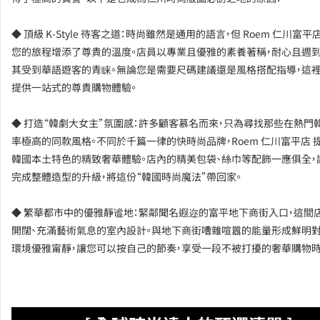
◆ 頂級 K-Style 待客之道：時尚雖然是通用的語言，但 Roem 仁川富平
您的旅程增添了尊貴的溫度。店員以專業且優雅的素養著稱，耐心且週
其受到華語遊客的青睐。無論您是需要尺碼建議還是風格搭配指導，這
提供一站式的尊貴購物體驗。
◆ 打造“韓劇大女主”氛圍感：許多顧客慕名而來，只為尋找那些在熱門
率極高的同款風格。不同於千篇一律的快時尚品牌，Roem 仁川富平店 
韓國本土特色的精致奢華體驗。店內的精美包袋、絲巾等配飾一應俱全，
完成整體造型的升級，將這份“韓國時尚魔法”帶回家。
◆ 繁華都市中的優雅靜谧地：緊鄰聞名遐迩的富平地下商街入口，這間
開闊、充滿藝術氣息的室內設計。與地下商街嘈雜喧囂的能量形成鮮明對
環境優雅甯靜，讓您可以按自己的節奏，享受一段不被打擾的奢華購物時