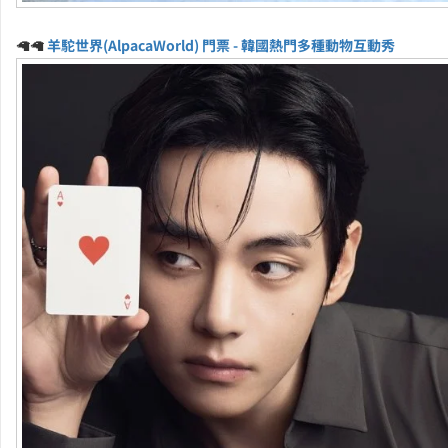
🦙🦙
羊駝世界(AlpacaWorld) 門票 - 韓國熱門多種動物互動秀