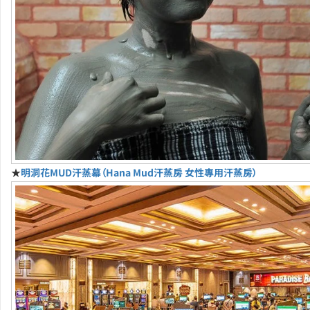
★
明洞花MUD汗蒸幕（Hana Mud汗蒸房 女性專用汗蒸房）