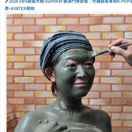
🎵
2026 SBS歌謠大戰 Summer 觀演門票套餐｜外籍遊客專用K-PO
票・KINTEX舉辦