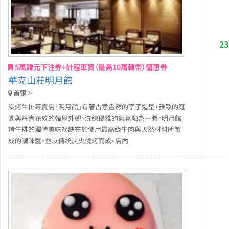
2
5萬韓元下注券+計程車資（最高10萬韓幣）優惠券
華克山莊明月館
首爾 >
炭烤牛排專賣店「明月館」有著古意盎然的亭子造型，雅致的庭
園與丹青花紋的韓屋外觀、洗練優雅的氣氛融為一體。明月館
烤牛排的獨特美味祕訣在於使用最高級牛肉與天然材料所製
成的調味醬，並以傳統炭火燒烤而成。店內