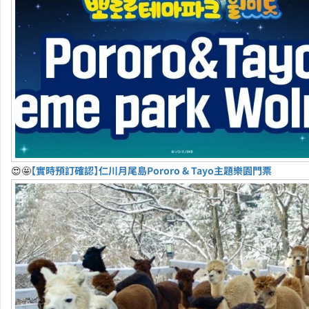
😍🤩
【實時預訂確認】仁川月尾島Pororo & Tayo主題樂園門票