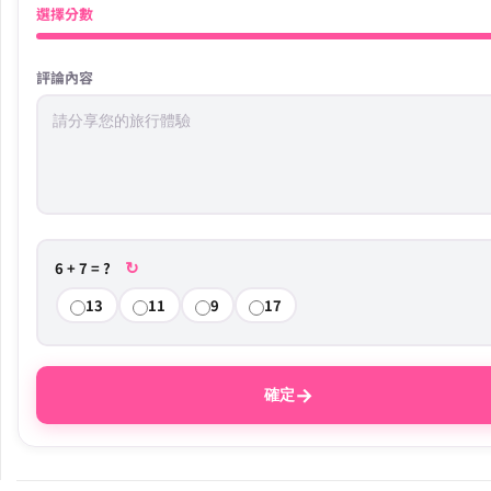
選擇分數
評論內容
↻
6 + 7 = ?
13
11
9
17
→
確定