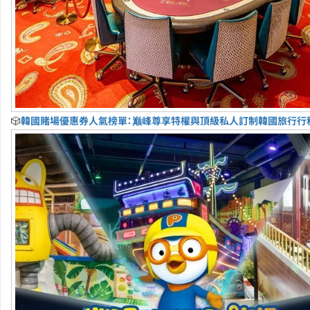
🎲
韓國賭場優惠券人氣榜單：巅峰尊享特權與頂級私人訂制韓國旅行行