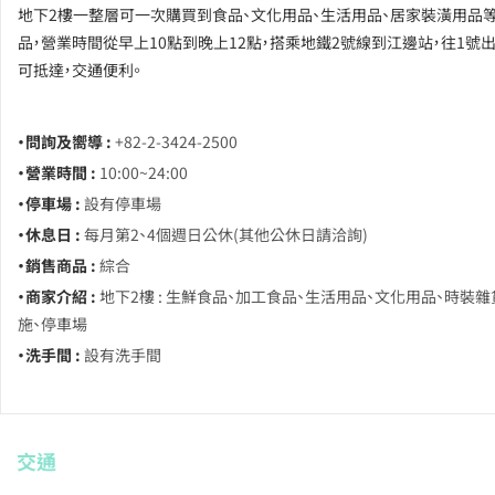
地下2樓一整層可一次購買到食品、文化用品、生活用品、居家裝潢用品
品，營業時間從早上10點到晚上12點，搭乘地鐵2號線到江邊站，往1號
可抵達，交通便利。
・問詢及嚮導 :
+82-2-3424-2500
・營業時間 :
10:00~24:00
・停車場 :
設有停車場
・休息日 :
每月第2、4個週日公休(其他公休日請洽詢)
・銷售商品 :
綜合
・商家介紹 :
地下2樓 : 生鮮食品、加工食品、生活用品、文化用品、時裝雜
施、停車場
・洗手間 :
設有洗手間
交通