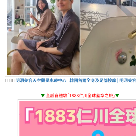
💆‍♀️💆‍♂️
明洞美容天空觀景水療中心 | 韓國首爾全身及足部按摩 | 明洞美
▼
全感官體驗「1883仁川全球蓋章之旅」
▼