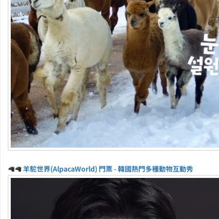
🦙🦙
羊駝世界(AlpacaWorld) 門票 - 韓國熱門多種動物互動秀