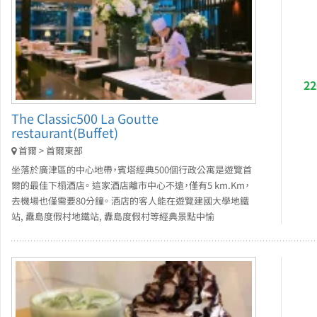
2
The Classic500 La Goutte
restaurant(Buffet)
首爾 > 首爾東部
坐落於廣津區的中心地帶，賓塔經典500個行政公寓是遊覽首
爾的最佳下榻酒店。 這家酒店離市中心不遠，僅有5 km.Km，
去機場也僅需要80分鐘。 酒店的客人能在遊覽建國大學地鐵
站, 纛島度假村地鐵站, 纛島度假村等經典景點中愉