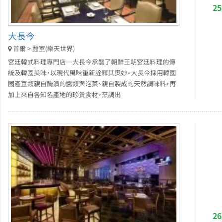
2
大長今
首爾 > 蠶室(樂天世界)
宮廷韓式料理專門店—大長今承襲了朝鮮王朝宮廷料理的傳
統及韓國美味，以現代風味重新詮釋其奧妙。大長今採用韓國
國產豆類親自醃漬的醬類與泡菜、親自製成的天然調味料，再
加上來自各知名產地的珍貴食材，烹調出
2