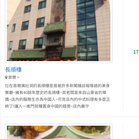
1
長順樓
首爾 >
位在首爾廣壯洞的長順樓是曾被許多新聞雜誌報導過的美食
餐廳。擁有40餘年歷史的長順樓，其老闆是來自山東省的華
僑。店內的服務生亦為中國人，可見店內的中式料理有多麼正
統了!讓人一進門就種置身中國的錯覺。店內嚴守