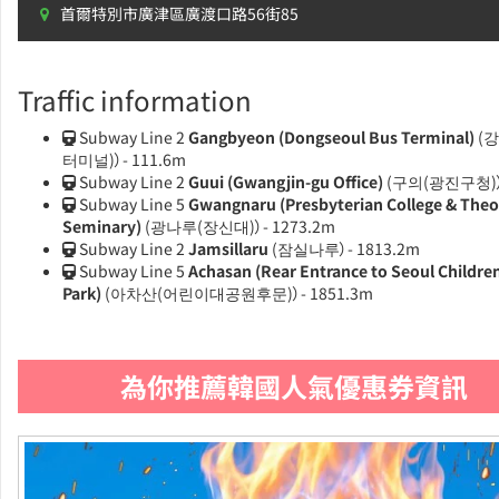
首爾特別市廣津區廣渡口路56街85
Traffic information
Subway Line 2
Gangbyeon (Dongseoul Bus Terminal)
(
터미널)）- 111.6m
Subway Line 2
Guui (Gwangjin-gu Office)
(구의(광진구청)）-
Subway Line 5
Gwangnaru (Presbyterian College & Theo
Seminary)
(광나루(장신대)）- 1273.2m
Subway Line 2
Jamsillaru
(잠실나루）- 1813.2m
Subway Line 5
Achasan (Rear Entrance to Seoul Childre
Park)
(아차산(어린이대공원후문)）- 1851.3m
為你推薦韓國人氣優惠券資訊