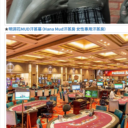
★
明洞花MUD汗蒸幕（Hana Mud汗蒸房 女性專用汗蒸房）