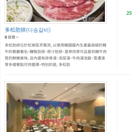
2
多松肋排(다송갈비)
首爾 >
多松肋排位於松坡區芳荑洞, 以使用韓國國內生產最高級的韓
牛的餐廳著名。醃製肋排、原汁肋排、里脊肉等可品嘗到韓牛肉
質的鮮嫩美味, 店內還有排骨湯、泡菜湯、牛肉湯泡飯、雪濃湯
等多樣餐點可供選擇。特別的是, 多松肋