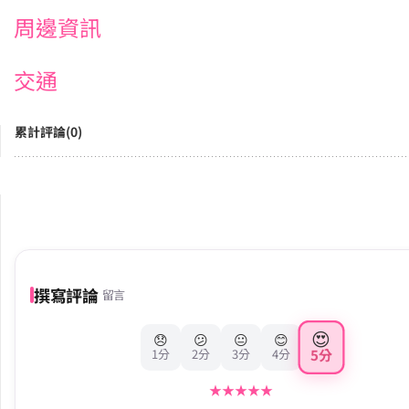
周邊資訊
交通
累計評論(0)
撰寫評論
留言
😍
😞
😕
😐
😊
5分
1分
2分
3分
4分
★
★
★
★
★