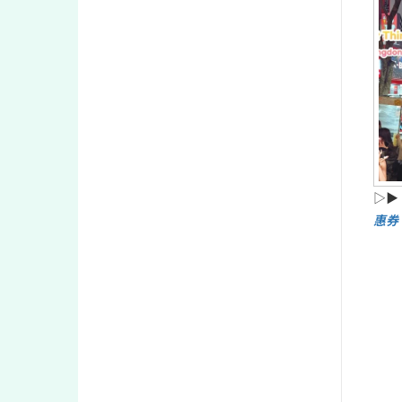
▷▶
惠券