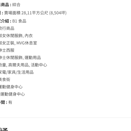
商品 :
綜合
 :
賣場面積 28,11平方公尺 (8,504坪)
介紹 :
B1 食品
 流行商品
 淑女休閒服飾, 內衣
淑女正裝, MVG休息室
 紳士西服
 紳士休閒服飾, 運動用品
幼童, 高爾夫用品, 活動中心
 家電/家具/生活用品
 美食街
 運動健身中心
樓 運動健身中心
間 :
有