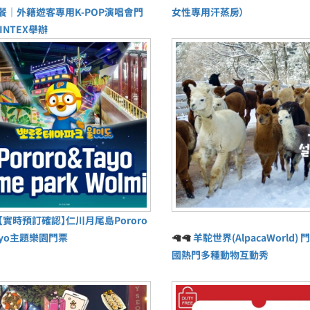
餐｜外籍遊客專用K-POP演唱會門
女性專用汗蒸房）
INTEX舉辦
【實時預訂確認】仁川月尾島Pororo
ayo主題樂園門票
🦙🦙
羊駝世界(AlpacaWorld) 門
國熱門多種動物互動秀