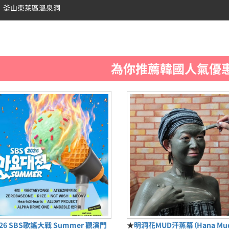
釜山東萊區溫泉洞
為你推薦韓國人氣優
026 SBS歌謠大戰 Summer 觀演門
★
明洞花MUD汗蒸幕（Hana M