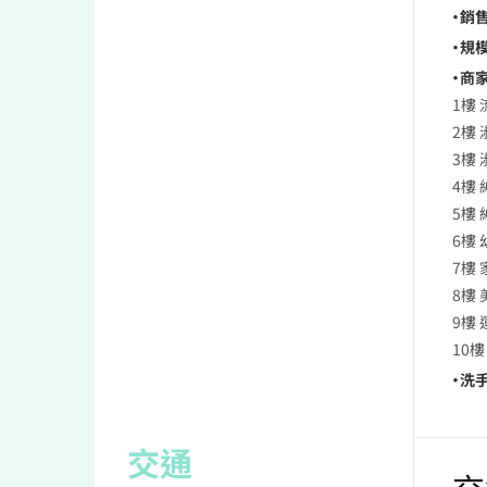
・銷售
・規模
・商家
1樓
2樓
3樓 
4樓
5樓
6樓 
7樓
8樓
9樓
10
・洗手
交通