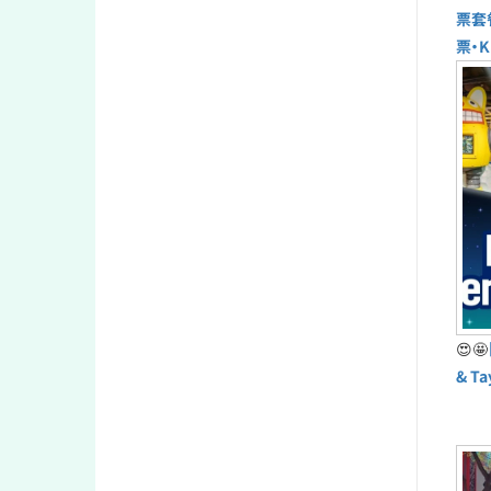
票套
票・K
😍🤩
& T