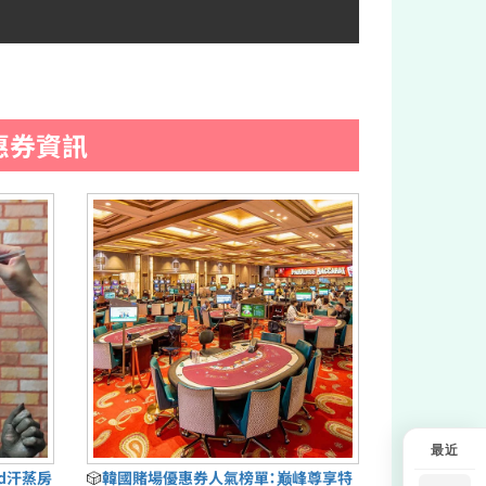
惠券資訊
最近
ud汗蒸房
🎲
韓國賭場優惠券人氣榜單：巅峰尊享特