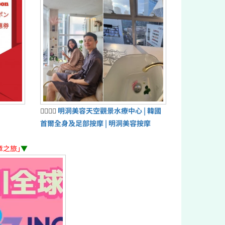
💆‍♀️💆‍♂️
明洞美容天空觀景水療中心 | 韓國
首爾全身及足部按摩 | 明洞美容按摩
章之旅」
▼