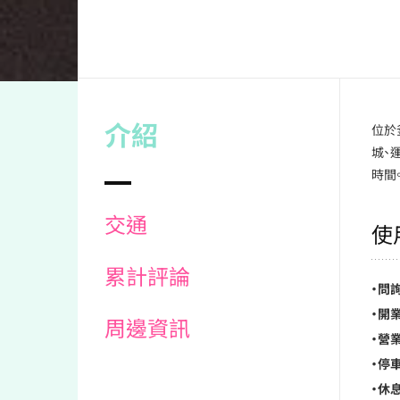
介紹
位於
城、
時間
交通
使
累計評論
・問
・開業
周邊資訊
・營業
・停車
・休息