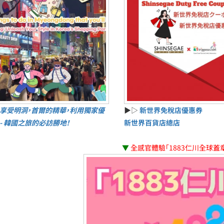
享受明洞，首爾的精華，利用獨家優
▶▷
新世界免稅店優惠券
 - 韓國之旅的必訪勝地！
新世界百貨店總店
▼
全感官體驗「1883仁川全球蓋