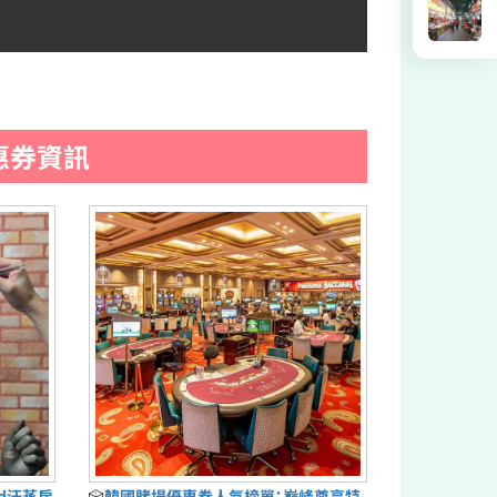
惠券資訊
ud汗蒸房
🎲
韓國賭場優惠券人氣榜單：巅峰尊享特