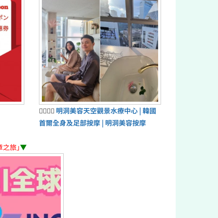
💆‍♀️💆‍♂️
明洞美容天空觀景水療中心 | 韓國
首爾全身及足部按摩 | 明洞美容按摩
章之旅」
▼