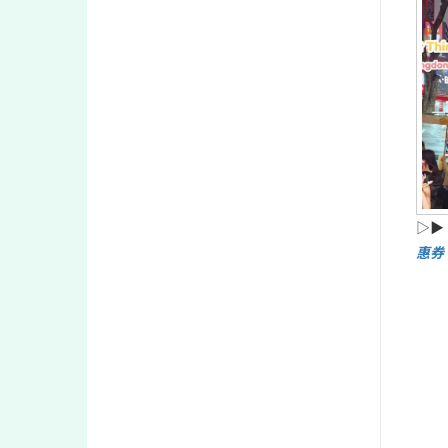
▷▶
惠券