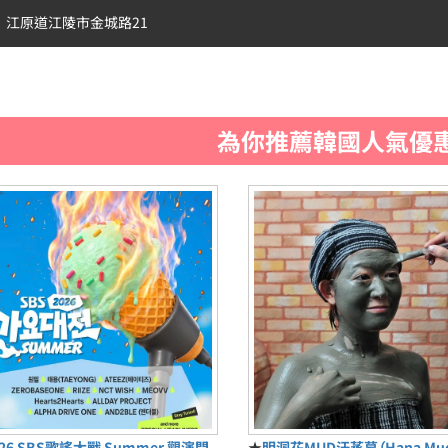
江原道江陵市金城路21
為你推薦韓國人氣優
026 SBS歌謠大戰 Summer 觀演門
★
明洞花MUD汗蒸幕（Hana M