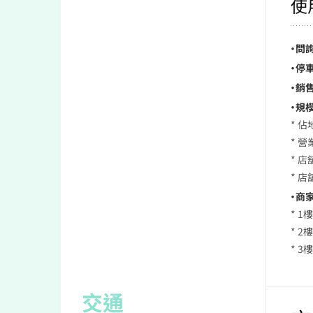
使
・問
・停車
・銷售
・規模
* 佔
* 營
* 店
* 店
・商家
* 
* 2
* 3
交通