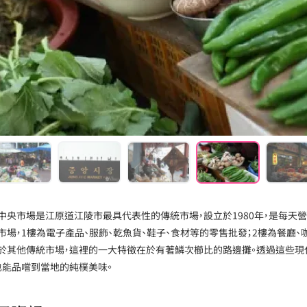
中央市場是江原道江陵市最具代表性的傳統市場，設立於1980年，是每天
市場，1樓為電子產品、服飾、乾魚貨、鞋子、食材等的零售批發；2樓為餐廳
於其他傳統市場，這裡的一大特徵在於有著鱗次櫛比的路邊攤。透過這些現
也能品嚐到當地的純樸美味。