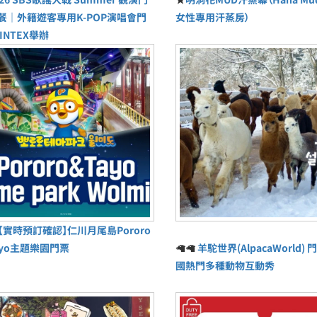
餐｜外籍遊客專用K-POP演唱會門
女性專用汗蒸房）
INTEX舉辦
【實時預訂確認】仁川月尾島Pororo
ayo主題樂園門票
🦙🦙
羊駝世界(AlpacaWorld) 門
國熱門多種動物互動秀