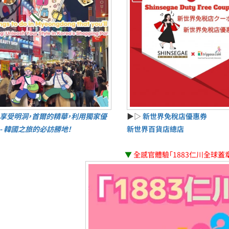
享受明洞，首爾的精華，利用獨家優
▶▷
新世界免稅店優惠券
 - 韓國之旅的必訪勝地！
新世界百貨店總店
▼
全感官體驗「1883仁川全球蓋