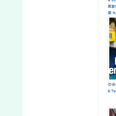
票套
票・K
😍🤩
& T