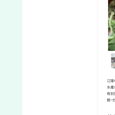
江陵
水產
有別
貌，