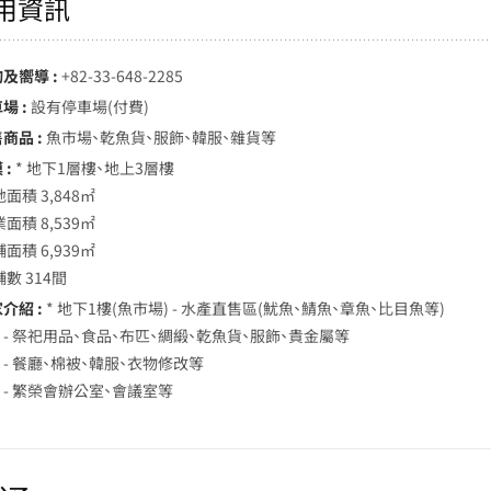
用資訊
詢及嚮導 :
+82-33-648-2285
場 :
設有停車場(付費)
商品 :
魚市場、乾魚貨、服飾、韓服、雜貨等
 :
* 地下1層樓、地上3層樓
地面積 3,848㎡
業面積 8,539㎡
舖面積 6,939㎡
舖數 314間
介紹 :
* 地下1樓(魚市場) - 水產直售區(魷魚、鯖魚、章魚、比目魚等)
1樓 - 祭祀用品、食品、布匹、綢緞、乾魚貨、服飾、貴金屬等
樓 - 餐廳、棉被、韓服、衣物修改等
樓 - 繁榮會辦公室、會議室等