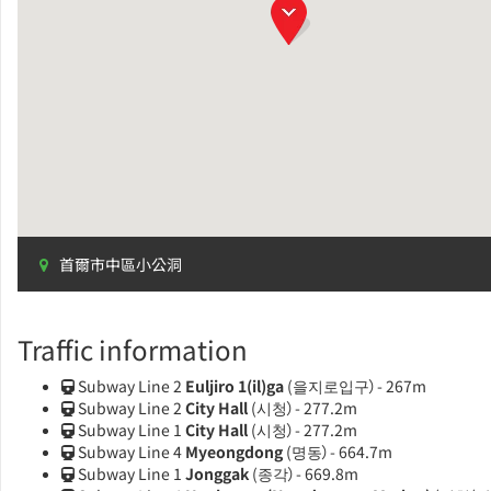
首爾市中區小公洞
Traffic information
Subway Line 2
Euljiro 1(il)ga
(을지로입구）- 267m
Subway Line 2
City Hall
(시청）- 277.2m
Subway Line 1
City Hall
(시청）- 277.2m
Subway Line 4
Myeongdong
(명동）- 664.7m
Subway Line 1
Jonggak
(종각）- 669.8m