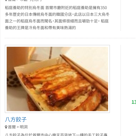
稻庭養助的特別烏冬面 首爾市廳附近的稻庭養助是擁有350
多年歷史的日本傳統烏冬面的韓國分店。此店以日本三大烏冬
面之一的稻庭烏冬面而聞名，其面條很細而且嚼勁十足。 稻庭
養助的王牌是冷烏冬面和帶有美味熱湯的
1
八方餃子
首爾 > 明洞
八方餃子為位於首爾市中心樂天百貨地下一樓的手工餃子專