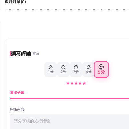
累計評論(0)
撰寫評論
留言
😍
😞
😕
😐
😊
5分
1分
2分
3分
4分
★
★
★
★
★
選擇分數
評論內容