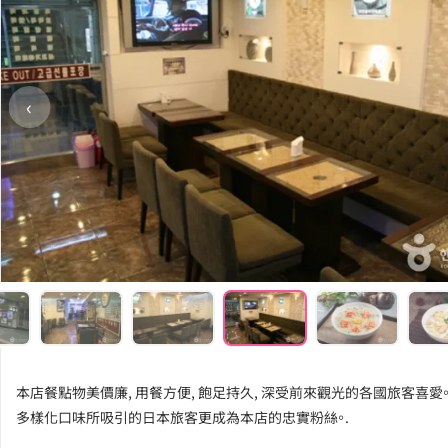
‹
本店餐點物美價廉, 用餐方便, 飽足持久, 深受前來觀光的各國旅客喜愛
多樣化口味所吸引的日本旅客更成為本店的忠實粉絲。.