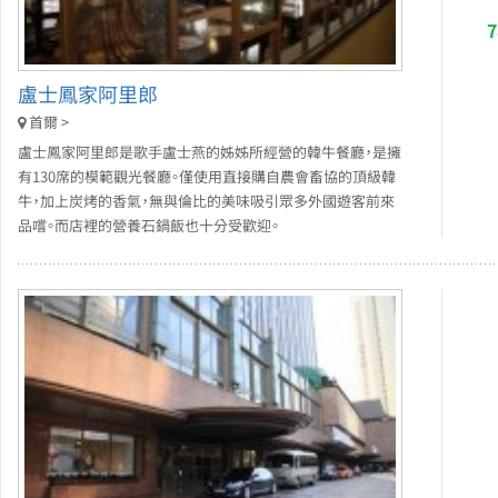
盧士鳳家阿里郎
首爾 >
盧士鳳家阿里郎是歌手盧士燕的姊姊所經營的韓牛餐廳，是擁
有130席的模範觀光餐廳。僅使用直接購自農會畜協的頂級韓
牛，加上炭烤的香氣，無與倫比的美味吸引眾多外國遊客前來
品嚐。而店裡的營養石鍋飯也十分受歡迎。