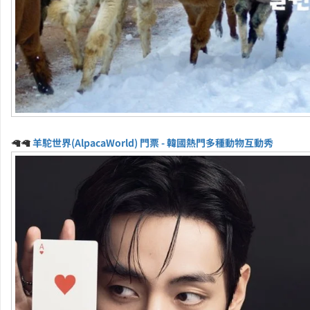
🦙🦙
羊駝世界(AlpacaWorld) 門票 - 韓國熱門多種動物互動秀