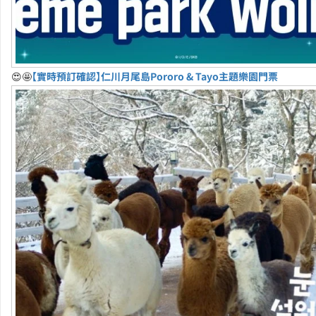
😍🤩
【實時預訂確認】仁川月尾島Pororo & Tayo主題樂園門票