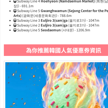
Subway Line 4
Hoehyeon (Namdaemun Market)
(회현(
장)）- 691.1m
Subway Line 5
Gwanghwamun (Sejong Center for the P
Arts)
(광화문(세종문화회관)）- 788.6m
Subway Line 3
Euljiro 3(sam)ga
(을지로3가）- 1047m
Subway Line 2
Euljiro 3(sam)ga
(을지로3가）- 1047m
Subway Line 5
Seodaemun
(서대문）- 1206.9m
為你推薦韓國人氣優惠券資訊