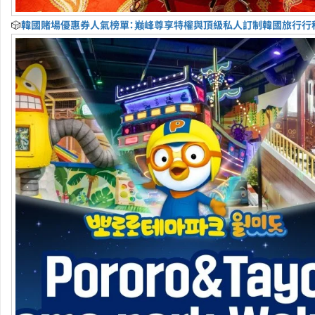
🎲
韓國賭場優惠券人氣榜單：巅峰尊享特權與頂級私人訂制韓國旅行行