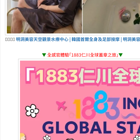
💆‍♀️💆‍♂️
明洞美容天空觀景水療中心 | 韓國首爾全身及足部按摩 | 明洞美
▼
全感官體驗「1883仁川全球蓋章之旅」
▼