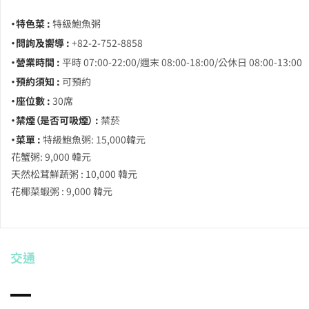
・特色菜 :
特級鮑魚粥
・問詢及嚮導 :
+82-2-752-8858
・營業時間 :
平時 07:00-22:00/週末 08:00-18:00/公休日 08:00-13:00
・預約須知 :
可預約
・座位數 :
30席
・禁煙（是否可吸煙） :
禁菸
・菜單 :
特級鮑魚粥: 15,000韓元
花蟹粥: 9,000 韓元
天然松茸鮮蔬粥 : 10,000 韓元
花椰菜蝦粥 : 9,000 韓元
交通