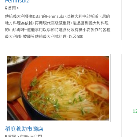
Peninsula
首爾 >
傳統義大利餐廳&Bar的Peninsula，以義大利中部托斯卡尼的
地方料理為依據，再用現代高級感重釋，能品嘗到義大利料理
的山珍海味。還能享用以季節特選食材及有機小麥製作的各種
義大利麵、披薩等傳統義大利式料理，以及500
1
稻庭養助市廳店
首爾 > 市廳・光化門