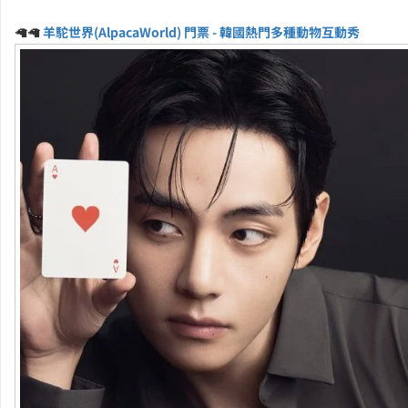
🦙🦙
羊駝世界(AlpacaWorld) 門票 - 韓國熱門多種動物互動秀