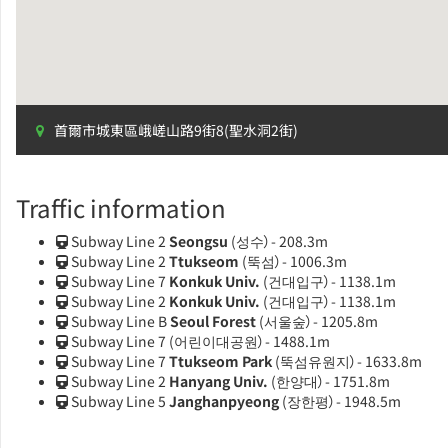
首爾市城東區峨嵯山路9街8(聖水洞2街)
Traffic information
Subway Line 2
Seongsu
(성수）- 208.3m
Subway Line 2
Ttukseom
(뚝섬）- 1006.3m
Subway Line 7
Konkuk Univ.
(건대입구）- 1138.1m
Subway Line 2
Konkuk Univ.
(건대입구）- 1138.1m
Subway Line B
Seoul Forest
(서울숲）- 1205.8m
Subway Line 7
(어린이대공원）- 1488.1m
Subway Line 7
Ttukseom Park
(뚝섬유원지）- 1633.8m
Subway Line 2
Hanyang Univ.
(한양대）- 1751.8m
Subway Line 5
Janghanpyeong
(장한평）- 1948.5m