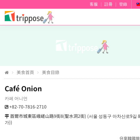
客服
|
註冊
|
登錄
美食首頁
美食目錄
Café Onion
카페 어니언
+82-70-7816-2710
首爾市城東區峨嵯山路9街8(聖水洞2街) (서울 성동구 아차산로9길 8
가))
分享韓國旅