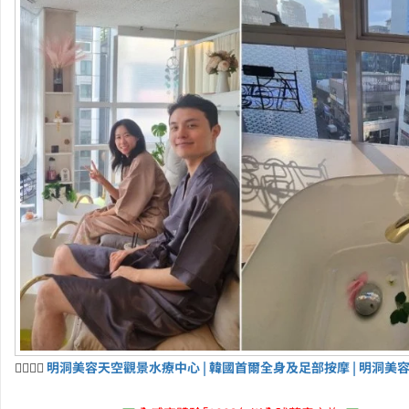
💆‍♀️💆‍♂️
明洞美容天空觀景水療中心 | 韓國首爾全身及足部按摩 | 明洞美