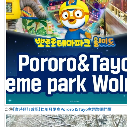
😍🤩
【實時預訂確認】仁川月尾島Pororo & Tayo主題樂園門票