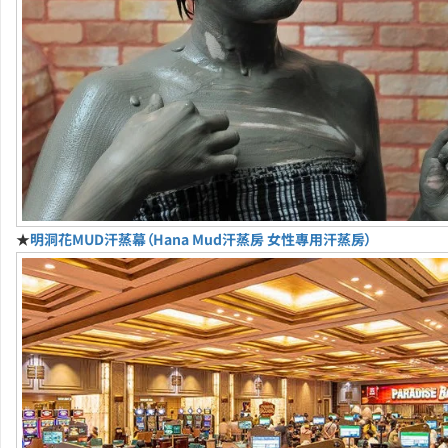
★
明洞花MUD汗蒸幕（Hana Mud汗蒸房 女性專用汗蒸房）