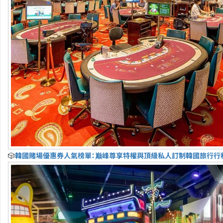
🎲
韓國賭場優惠券人氣榜單：巅峰尊享特權與頂級私人訂制韓國旅行行