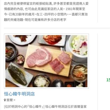
店內完全被便條留言的紙張給貼滿, 許多甚至都是見證兩人愛
情痕跡的內容, 也可由此見識這家店的人氣。 1981年開業至
今，已有20餘年的歲月，在三、四坪的小空間內，一直都只賣泡
麵的夾縫泡麵，現在可是擁有許多分店的老字
1
恒心韓牛明洞店
首爾 >
[位於明洞中心的「恒心韓牛」] 恒心韓牛明洞店位於首爾皇家