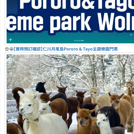
😍🤩
【實時預訂確認】仁川月尾島Pororo & Tayo主題樂園門票