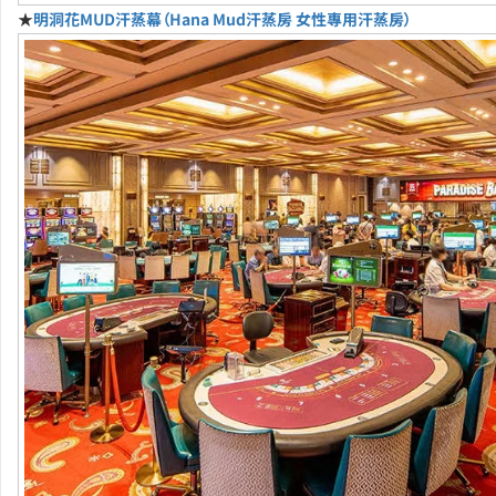
★
明洞花MUD汗蒸幕（Hana Mud汗蒸房 女性專用汗蒸房）