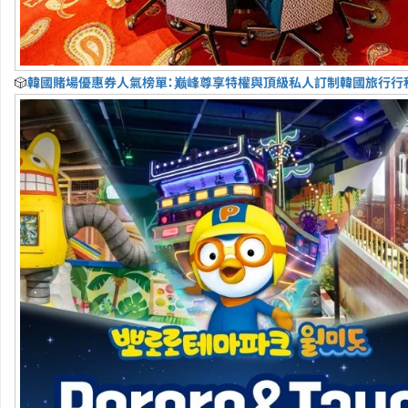
🎲
韓國賭場優惠券人氣榜單：巅峰尊享特權與頂級私人訂制韓國旅行行