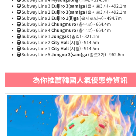
Subway Line 3
Euljiro 3(sam)ga
(을지로3가）- 492.1m
Subway Line 2
Euljiro 3(sam)ga
(을지로3가）- 492.1m
Subway Line 2
Euljiro 1(il)ga
(을지로입구）- 494.7m
Subway Line 3
Chungmuro
(충무로）- 664.4m
Subway Line 4
Chungmuro
(충무로）- 664.4m
Subway Line 1
Jonggak
(종각）- 821.1m
Subway Line 2
City Hall
(시청）- 914.5m
Subway Line 1
City Hall
(시청）- 914.5m
Subway Line 5
Jongno 3(sam)ga
(종로3가）- 962.6m
為你推薦韓國人氣優惠券資訊