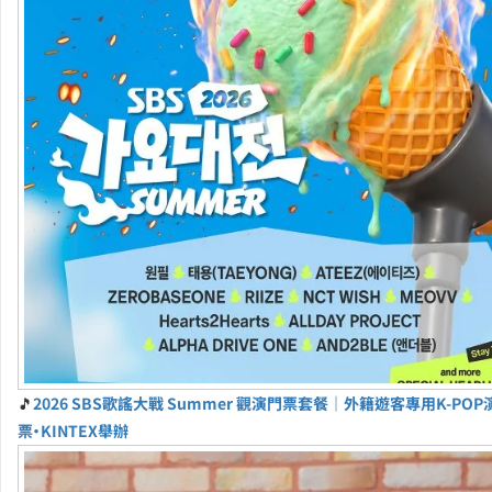
🎵
2026 SBS歌謠大戰 Summer 觀演門票套餐｜外籍遊客專用K-PO
票・KINTEX舉辦