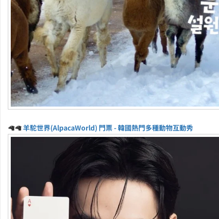
🦙🦙
羊駝世界(AlpacaWorld) 門票 - 韓國熱門多種動物互動秀