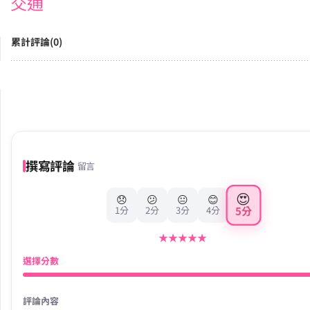
交通
累計評論(0)
撰寫評論
留言
😍
😞
😕
😐
😊
5分
1分
2分
3分
4分
★
★
★
★
★
選擇分數
評論內容