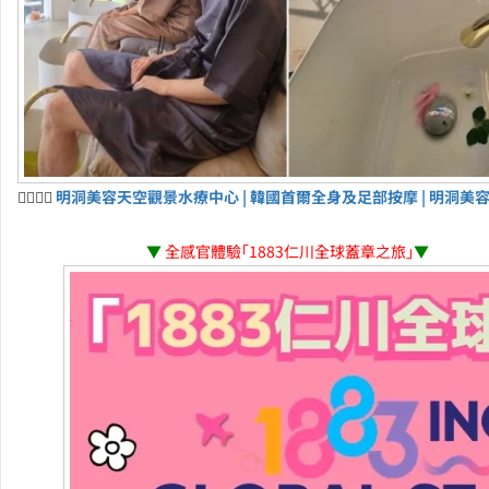
💆‍♀️💆‍♂️
明洞美容天空觀景水療中心 | 韓國首爾全身及足部按摩 | 明洞美
▼
全感官體驗「1883仁川全球蓋章之旅」
▼