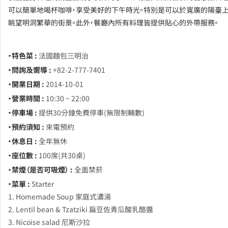
可以簡單地喝杯咖啡，享受美好的下午時光。特別是可以於寬廣的陽臺上
眺望明洞繁華的街景。此外，餐廳內所有料理皆提供貼心的外帶服務。
・特色菜 :
法國麵包三明治
・問詢及嚮導 :
+82-2-777-7401
・開業日期 :
2014-10-01
・營業時間 :
10:30 ~ 22:00
・停車場 :
提供30分鐘免費停車(無限制輛數)
・預約須知 :
來電預約
・休息日 :
全年無休
・座位數 :
100席(共30桌)
・禁煙（是否可吸煙） :
全面禁菸
・菜單 :
Starter
1. Homemade Soup 家庭式濃湯
2. Lentil bean & Tzatziki 扁豆佐青瓜酸乳酪醬
3. Nicoise salad 尼斯沙拉