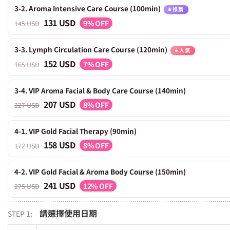
3-2. Aroma Intensive Care Course (100min)
推薦
131 USD
9% OFF
145 USD
3-3. Lymph Circulation Care Course (120min)
人氣
152 USD
7% OFF
165 USD
3-4. VIP Aroma Facial & Body Care Course (140min)
207 USD
8% OFF
227 USD
4-1. VIP Gold Facial Therapy (90min)
158 USD
8% OFF
172 USD
4-2. VIP Gold Facial & Aroma Body Course (150min)
241 USD
12% OFF
275 USD
請選擇使用日期
STEP 1: