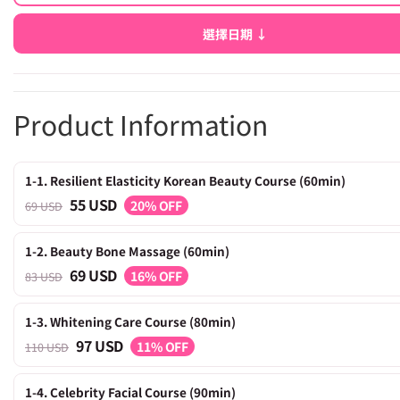
選擇日期 ↓
Product Information
1-1. Resilient Elasticity Korean Beauty Course (60min)
55 USD
20% OFF
69 USD
1-2. Beauty Bone Massage (60min)
69 USD
16% OFF
83 USD
1-3. Whitening Care Course (80min)
97 USD
11% OFF
110 USD
1-4. Celebrity Facial Course (90min)