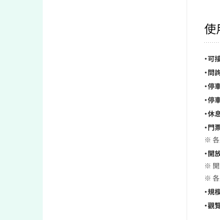
使
・可
・問
・停車
・停車
・休息
・門票
※ 
・開放
※ 
※ 
・規模
・觀