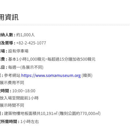
用資訊
接納人數 :
約1,000人
詢及嚮導 :
+82-2-425-1077
場 :
設有停車場
費 :
基本1小時1,000韓元，每超過15分鐘加收500韓元
日 :
每週一(各展示不同)
 :
參考網站
https://www.somamuseum.org
(韓英)
各展示費用不同
時間 :
10:00~18:00
開放入場至閉館前1小時
各展示時間不同
 :
建築物樓地板面積共10,191㎡ (雕刻公園約770,000㎡)
覽所需時間 :
1小時左右