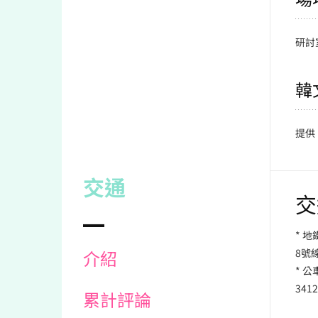
研討
韓
提供
交通
交
* 地
介紹
8號
* 公
341
累計評論