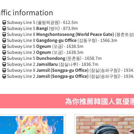
affic information
Subway Line 5
(올림픽공원）- 612.5m
Subway Line 5
Bangi
(방이）- 873.9m
Subway Line 8
Mongchontoseong (World Peace Gate)
(몽촌토성(
Subway Line 8
Gangdong-gu Office
(강동구청）- 1566.3m
Subway Line 5
Ogeum
(오금）- 1638.5m
Subway Line 3
Ogeum
(오금）- 1638.5m
Subway Line 5
Dunchondong
(둔촌동）- 1658.7m
Subway Line 2
Jamsillaru
(잠실나루）- 1836.7m
Subway Line 8
Jamsil (Songpa-gu Office)
(잠실(송파구청)）- 1934
Subway Line 2
Jamsil (Songpa-gu Office)
(잠실(송파구청)）- 1934
為你推薦韓國人氣優