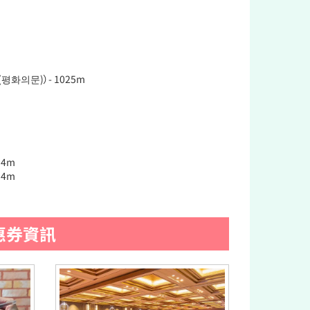
평화의문)）- 1025m
.4m
.4m
惠券資訊