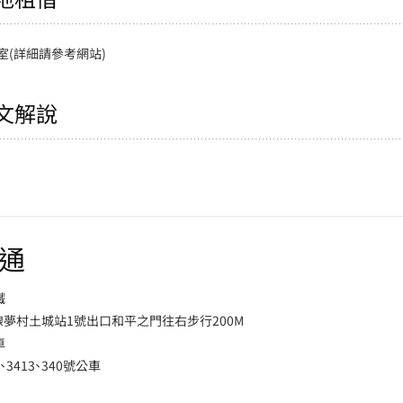
室(詳細請參考網站)
文解說
通
鐵
線夢村土城站1號出口和平之門往右步行200M
車
2、3413、340號公車