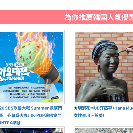
為你推薦韓國人氣優
026 SBS歌謠大戰 Summer 觀演門
★
明洞花MUD汗蒸幕（Hana M
餐｜外籍遊客專用K-POP演唱會門
女性專用汗蒸房）
INTEX舉辦