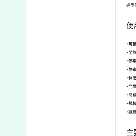
過學
使
・可
・問
・停車
・停車
・休息
・門票
・開放
・規模
・觀
主