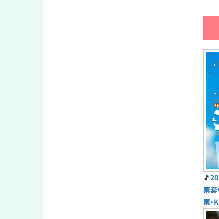
🎵
2
票套
票・K