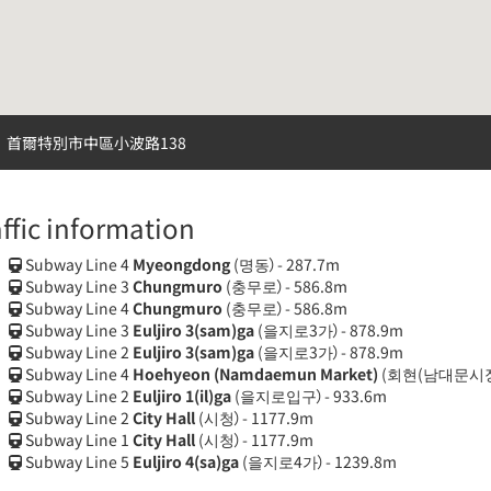
首爾特別市中區小波路138
affic information
Subway Line 4
Myeongdong
(명동）- 287.7m
Subway Line 3
Chungmuro
(충무로）- 586.8m
Subway Line 4
Chungmuro
(충무로）- 586.8m
Subway Line 3
Euljiro 3(sam)ga
(을지로3가）- 878.9m
Subway Line 2
Euljiro 3(sam)ga
(을지로3가）- 878.9m
Subway Line 4
Hoehyeon (Namdaemun Market)
(회현(남대문시장)
Subway Line 2
Euljiro 1(il)ga
(을지로입구）- 933.6m
Subway Line 2
City Hall
(시청）- 1177.9m
Subway Line 1
City Hall
(시청）- 1177.9m
Subway Line 5
Euljiro 4(sa)ga
(을지로4가）- 1239.8m