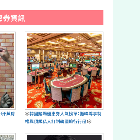
惠券資訊
ud汗蒸房
🎲
韓國賭場優惠券人氣榜單：巅峰尊享特
權與頂級私人訂制韓國旅行行程
🎲