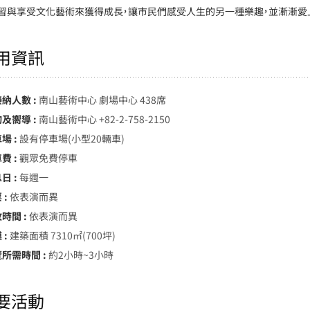
習與享受文化藝術來獲得成長，讓市民們感受人生的另一種樂趣，並漸漸愛
用資訊
接納人數 :
南山藝術中心 劇場中心 438席
詢及嚮導 :
南山藝術中心 +82-2-758-2150
場 :
設有停車場(小型20輛車)
費 :
觀眾免費停車
日 :
每週一
 :
依表演而異
時間 :
依表演而異
 :
建築面積 7310㎡(700坪)
覽所需時間 :
約2小時~3小時
要活動