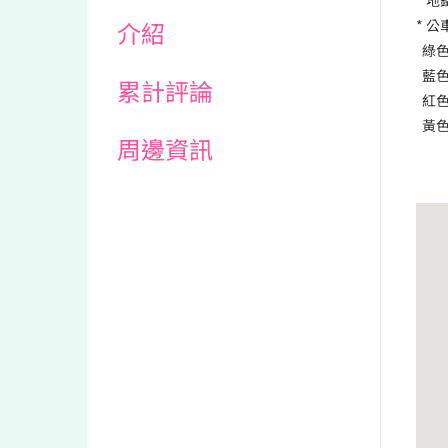
* 
介紹
* 公
綠色(
藍色(
累計評論
紅色(
黃色(
周邊資訊